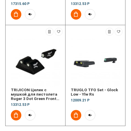
17315.60 Р
13312.53 Р
TRIJICON Целик с
TRUGLO TFO Set - Glock
мушкой для пистолета
Low - Ylw Rs
Ruger 3 Dot Green Front
12009.21 Р
& Green Rear Night
13312.53 Р
Sights