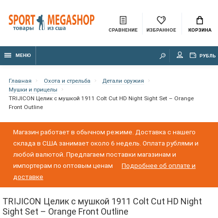
СРАВНЕНИЕ
ИЗБРАННОЕ
КОРЗИНА
МЕНЮ
РУБЛЬ
Главная
Охота и стрельба
Детали оружия
Мушки и прицелы
TRIJICON Целик с мушкой 1911 Colt Cut HD Night Sight Set – Orange
Front Outline
Магазин работает в обычном режиме. Доставка с нашего
склада в США занимает около 6 недель. Оплата рублями и
любой валютой. Предлагаем поставки магазинам и
импортерам по оптовым ценам
Подробнее об оплате и
доставке
TRIJICON Целик с мушкой 1911 Colt Cut HD Night
Sight Set – Orange Front Outline