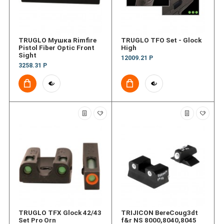
TRUGLO Мушка Rimfire
TRUGLO TFO Set - Glock
Pistol Fiber Optic Front
High
Sight
12009.21 Р
3258.31 Р
TRUGLO TFX Glock 42/43
TRIJICON BereCoug3dt
Set Pro Orn
f&r NS 8000,8040,8045