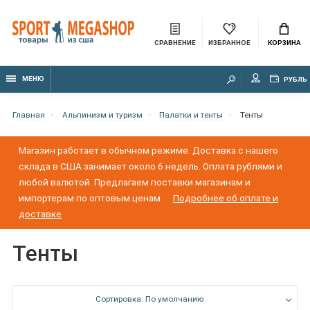
СРАВНЕНИЕ
ИЗБРАННОЕ
КОРЗИНА
МЕНЮ
РУБЛЬ
Главная
Альпинизм и туризм
Палатки и тенты
Тенты
Магазин работает в обычном режиме. Доставка с нашего
склада в США занимает около 6 недель. Оплата рублями и
любой валютой. Предлагаем поставки магазинам и
импортерам по оптовым ценам
Подробнее об оплате и
доставке
Тенты
Сортировка: По умолчанию