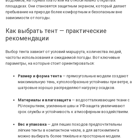
водоёмов, на горных плато или на относительно открытых
площадках. Они становятся защитным экраном, который делает
пребывание на природе более комфортным и безопасным вне
зависимости от погоды.
Как выбрать тент — практические
рекомендации
Выбор тента зависит от условий маршрута, количества людей,
частоты использования и ожидаемой погоды. Вот ключевые
параметры, на которые стоит ориентироваться:
Размер и форма тента
— прямоугольные модели создают
максимальную тень, куполообразные устойчивы при ветре, а
шатровые хорошо распределяют нагрузку осадков.
Материалы и влагозащита
— водоотталкивающие ткани с
PU‑покрытием, усиленные швы и УФ‑защита увеличивают
срок службы и устойчивость к атмосферным воздействиям.
Вес и упаковка
— для пеших походов предпочтительны
лёгкие тенты в компактном чехле, а для автокемпинга
можно выбирать более тяжёлые и просторные модели.