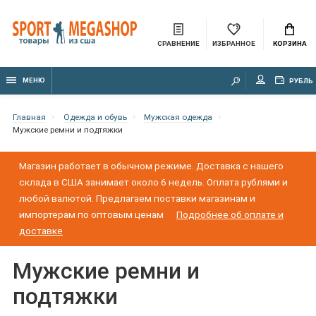
СРАВНЕНИЕ
ИЗБРАННОЕ
КОРЗИНА
МЕНЮ
РУБЛЬ
Главная
Одежда и обувь
Мужская одежда
Мужские ремни и подтяжки
Магазин работает в обычном режиме. Доставка с нашего
склада в США занимает около 6 недель. Оплата рублями и
любой валютой. Предлагаем поставки магазинам и
импортерам по оптовым ценам
Подробнее об оплате и
доставке
Мужские ремни и
подтяжки