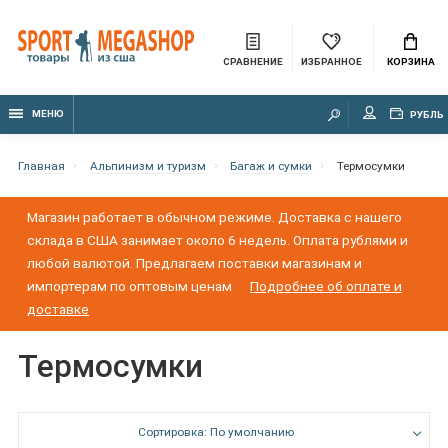
СРАВНЕНИЕ
ИЗБРАННОЕ
КОРЗИНА
МЕНЮ
РУБЛЬ
Главная
Альпинизм и туризм
Багаж и сумки
Термосумки
Магазин работает в обычном режиме. Доставка с нашего
склада в США занимает около 6 недель. Оплата рублями и
любой валютой. Предлагаем поставки магазинам и
импортерам по оптовым ценам
Подробнее об оплате и
доставке
Термосумки
Сортировка: По умолчанию