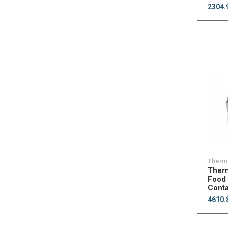
2304.
Therm
Ther
Food 
Conta
4610.