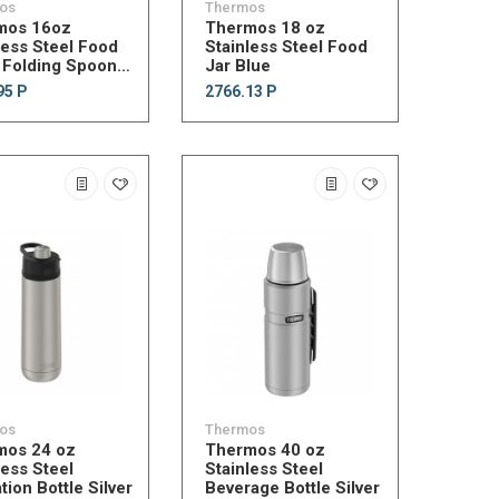
os
Thermos
mos 16oz
Thermos 18 oz
less Steel Food
Stainless Steel Food
 Folding Spoon
Jar Blue
95 Р
2766.13 Р
os
Thermos
mos 24 oz
Thermos 40 oz
less Steel
Stainless Steel
tion Bottle Silver
Beverage Bottle Silver