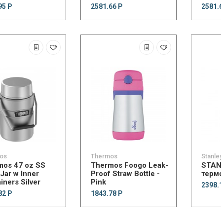
95 Р
2581.66 Р
2581.
os
Thermos
Stanle
mos 47 oz SS
Thermos Foogo Leak-
STAN
Jar w Inner
Proof Straw Bottle -
терм
iners Silver
Pink
2398.
82 Р
1843.78 Р