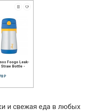
mos Foogo Leak-
 Straw Bottle -
78 Р
ки и свежая еда в любых