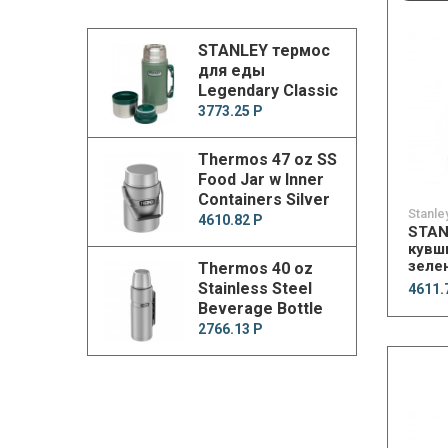
STANLEY термос
для еды
Legendary Classic
Food Jar
3773.25 Р
Thermos 47 oz SS
Food Jar w Inner
Containers Silver
Stanle
4610.82 Р
STAN
кувши
зеле
Thermos 40 oz
Stainless Steel
4611.
Beverage Bottle
Silver
2766.13 Р