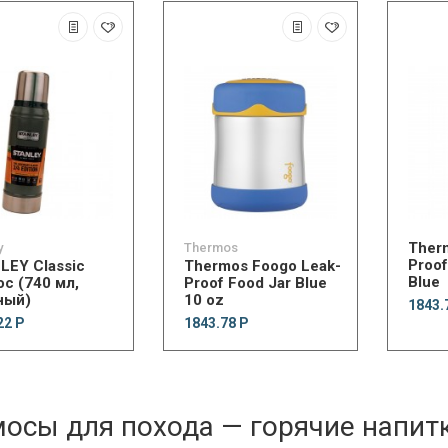
Ther
y
Thermos
Proof
LEY Classic
Thermos Foogo Leak-
Blue
с (740 мл,
Proof Food Jar Blue
ный)
10 oz
1843.
22 Р
1843.78 Р
осы для похода — горячие напит