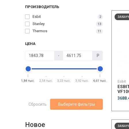
ПРОИЗВОДИТЕЛЬ
Esbit
2
ЗАКАН
Stanley
13
Thermos
11
ЦЕНА
-
Р
1,84 тыс.
2,54 тыс.
3,23 тыс.
3,92 тыс.
4,61 тыс.
Esbit
ESBI
VF10
3688.
Сбросить
Выберите фильтры
Новое
ЗАКАН