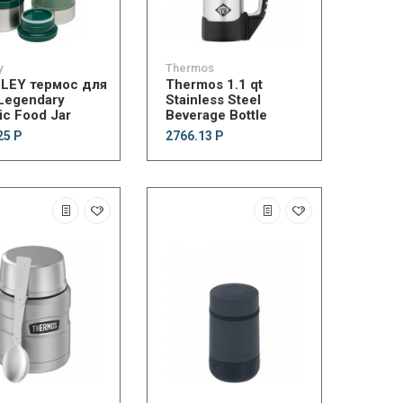
y
Thermos
LEY термос для
Thermos 1.1 qt
Legendary
Stainless Steel
ic Food Jar
Beverage Bottle
25 Р
2766.13 Р