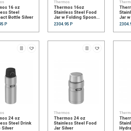
os
Thermos
Therm
mos 16 oz
Thermos 16oz
Ther
less Steel
Stainless Steel Food
Stain
ct Bottle Silver
Jar w Folding Spoon
Jar w
Black
Silver
95 Р
2304.95 Р
2304.
os
Thermos
Therm
mos 24 oz
Thermos 24 oz
Ther
less Steel Drink
Stainless Steel Food
Stain
 Silver
Jar Silver
Hydra