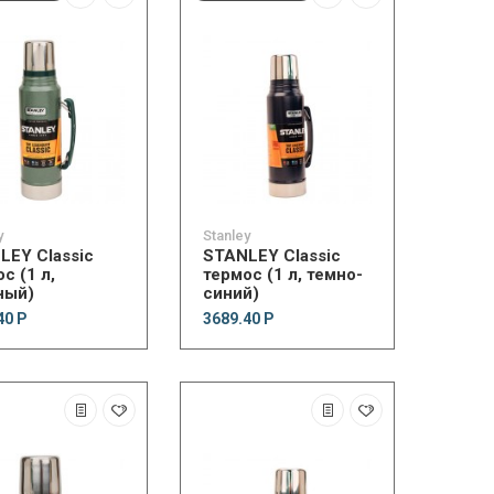
y
Stanley
LEY Classic
STANLEY Classic
с (1 л,
термос (1 л, темно-
ный)
синий)
40 Р
3689.40 Р