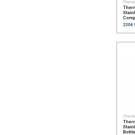
Therm
Ther
Stain
Compa
2304.
Therm
Ther
Stain
Bottle