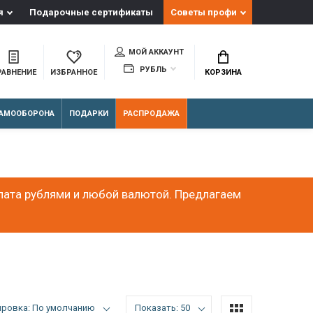
я
Подарочные сертификаты
Советы профи
МОЙ АККАУНТ
РУБЛЬ
РАВНЕНИЕ
ИЗБРАННОЕ
КОРЗИНА
АМООБОРОНА
ПОДАРКИ
РАСПРОДАЖА
лата рублями и любой валютой. Предлагаем
ировка: По умолчанию
Показать: 50