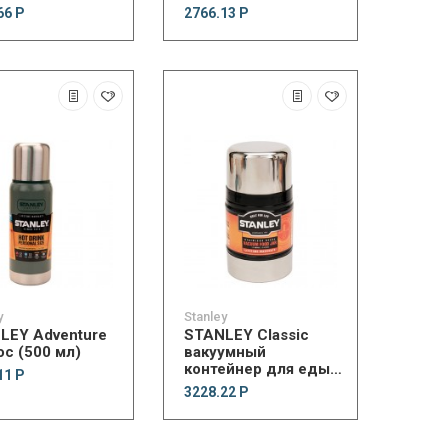
66 Р
2766.13 Р
y
Stanley
LEY Adventure
STANLEY Classic
ос (500 мл)
вакуумный
контейнер для еды
11 Р
(500 мл, темно-
3228.22 Р
синий)