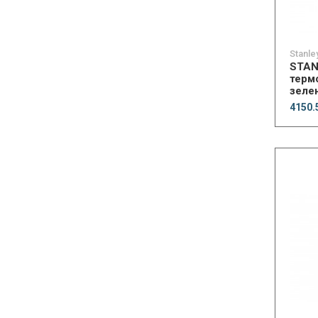
Stanle
STAN
термо
зеле
4150.