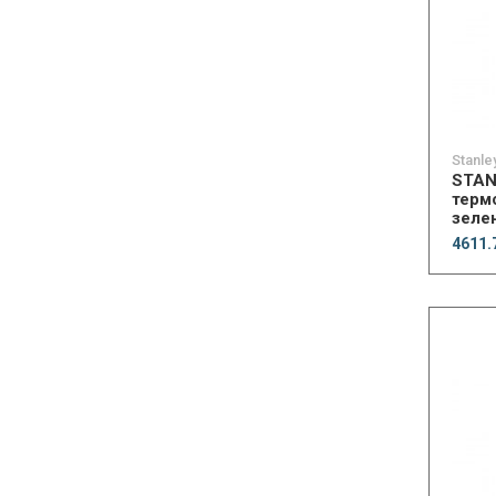
Stanle
STAN
термо
зеле
4611.