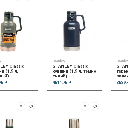
y
Stanley
Stanle
LEY Classic
STANLEY Classic
STAN
н (1.9 л,
кувшин (1.9 л, темно-
термо
ный)
синий)
зеле
75 Р
4611.75 Р
3689.