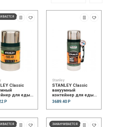
ЧИВАЕТСЯ
y
Stanley
LEY Classic
STANLEY Classic
умный
вакуумный
ейнер для еды
контейнер для еды
мл, зеленый)
(700 мл, зеленый)
22 Р
3689.40 Р
ЧИВАЕТСЯ
ЗАКАНЧИВАЕТСЯ