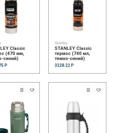
y
Stanley
LEY Classic
STANLEY Classic
ос (470 мм,
термос (740 мл,
о-синий)
темно-синий)
75 Р
3228.22 Р