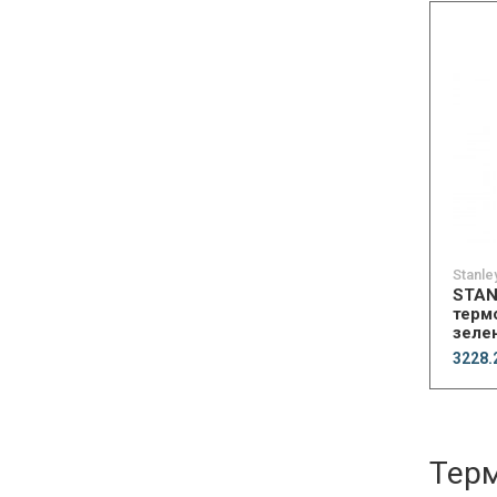
Stanle
STAN
термо
зеле
3228.
Терм