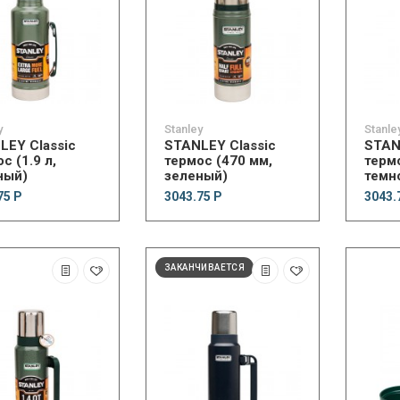
y
Stanley
Stanle
LEY Classic
STANLEY Classic
STAN
с (1.9 л,
термос (470 мм,
терм
ный)
зеленый)
темн
75 Р
3043.75 Р
3043.
ЗАКАНЧИВАЕТСЯ