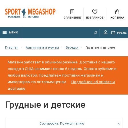
СРАВНЕНИЕ
ИЗБРАННОЕ
КОРЗИНА
МЕНЮ
РУБЛЬ
Главная
Альпинизм и туризм
Беседки
Грудные и детские
Магазин работает в обычном режиме. Доставка с нашего
склада в США занимает около 6 недель. Оплата рублями и
любой валютой. Предлагаем поставки магазинам и
импортерам по оптовым ценам
Подробнее об оплате и
доставке
Грудные и детские
Сортировка: По умолчанию