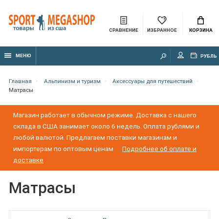
СРАВНЕНИЕ
ИЗБРАННОЕ
КОРЗИНА
МЕНЮ
РУБЛЬ
Главная
Альпинизм и туризм
Аксессуары для путешествий
Матрасы
Магазин работает в обычном режиме. Доставка с нашего
склада в США занимает около 6 недель. Оплата рублями и
любой валютой. Предлагаем поставки магазинам и
импортерам по оптовым ценам
Подробнее об оплате и
доставке
Матрасы