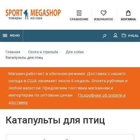
СРАВНЕНИЕ
ИЗБРАННОЕ
КОРЗИНА
МЕНЮ
РУБЛЬ
Главная
Охота и стрельба
Для собак
Катапульты для птиц
Магазин работает в обычном режиме. Доставка с нашего
склада в США занимает около 6 недель. Оплата рублями и
любой валютой. Предлагаем поставки магазинам и
импортерам по оптовым ценам
Подробнее об оплате и
доставке
Катапульты для птиц