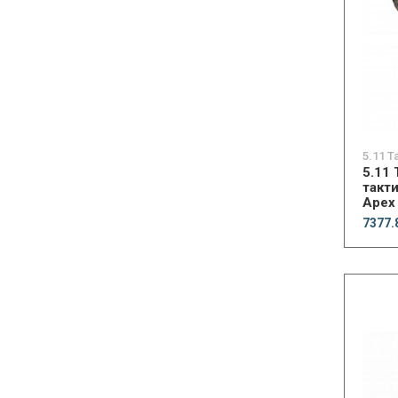
5.11 T
5.11
такт
Apex 
7377.