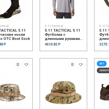
actical
5.11 Tactical
5.11 T
 TACTICAL 5.11
5.11 TACTICAL 5.11
5.11
ические носки
Футболка с
Футб
no OTC Boot Sock
длинными рукавами
длин
Max Effort Long
Rang
48 Р
4610.82 Р
3270.
Sleeve Shirt
Sleev
ХИТ
ЗАКАН