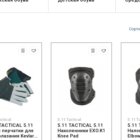
Сорт
actical
5.11 Tactical
5.11 T
 TACTICAL 5.11
5.11 TACTICAL 5.11
5.11
 перчатки для
Наколенники EXO.K1
Нало
лазания Kevlar
Knee Pad
Elbo