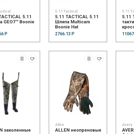
actical
5.11 Tactical
5.11 T
 TACTICAL 5.11
5.11 TACTICAL 5.11
5.11
а GEO7™ Boonie
Шляпа Multicam
такт
Boonie Hat
кросс
train
66 Р
2766.13 Р
11067
Allen
Avery
N заколенные
ALLEN неопреновые
AVER