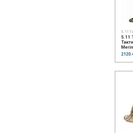
5.11 T
5.11
Такт
Meri
2120.