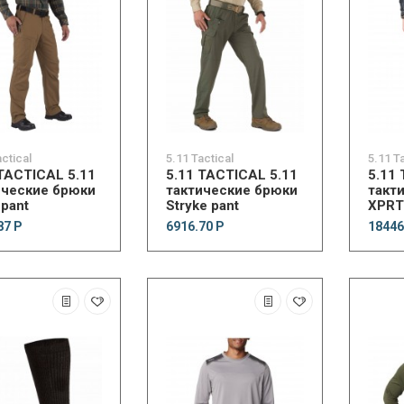
actical
5.11 Tactical
5.11 T
 TACTICAL 5.11
5.11 TACTICAL 5.11
5.11
ические брюки
тактические брюки
такт
pant
Stryke pant
XPRT®
87 Р
6916.70 Р
18446