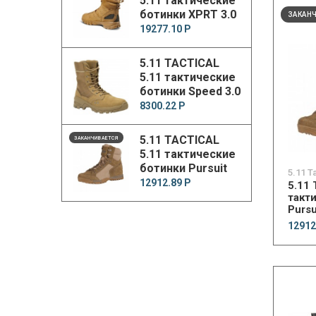
5.11 тактические
ботинки XPRT 3.0
ЗАКАН
waterproof 6"
19277.10 Р
boot
5.11 TACTICAL
5.11 тактические
ботинки Speed 3.0
RapidDry Boot
8300.22 Р
5.11 TACTICAL
ЗАКАНЧИВАЕТСЯ
5.11 тактические
ботинки Pursuit
5.11 T
advance 6"
12912.89 Р
5.11
такт
Pursu
12912