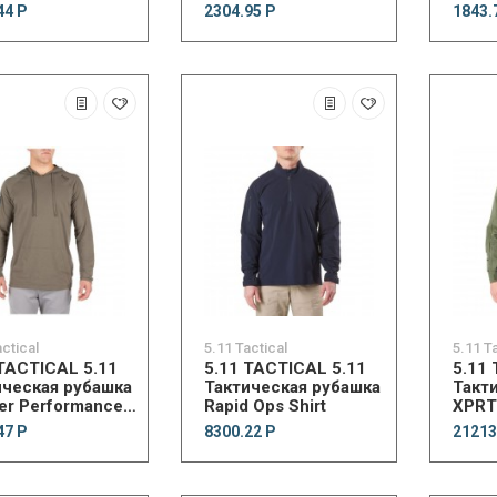
gloves
44 Р
2304.95 Р
1843.
actical
5.11 Tactical
5.11 T
 TACTICAL 5.11
5.11 TACTICAL 5.11
5.11
ическая рубашка
Тактическая рубашка
Такт
er Performance
Rapid Ops Shirt
XPRT®
Sleeve Hoodie
Sleev
47 Р
8300.22 Р
21213