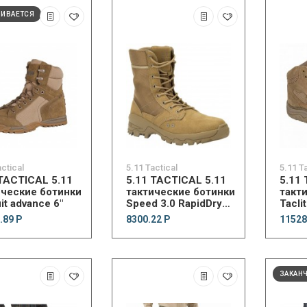
ЧИВАЕТСЯ
actical
5.11 Tactical
5.11 T
 TACTICAL 5.11
5.11 TACTICAL 5.11
5.11
ические ботинки
тактические ботинки
такт
it advance 6"
Speed 3.0 RapidDry
Tacli
Boot
Boot
.89 Р
8300.22 Р
11528
ЗАКАН