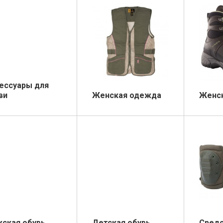
ессуары для
ви
Женская одежда
Женск
ская обувь
Детская обувь
Сред