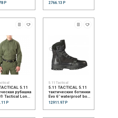
Shooting Glove
78 Р
2766.13 Р
actical
5.11 Tactical
 TACTICAL 5.11
5.11 TACTICAL 5.11
ическая рубашка
тактические ботинки
 Tactical Long
Evo 6" waterproof boot
e Shirt
with side zip
.11 Р
12911.97 Р