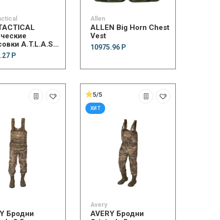
actical
Allen
 TACTICAL
ALLEN Big Horn Chest
ические
Vest
овки A.T.L.A.S.
10975.96 Р
er
.27 Р
5/5
ХИТ
Avery
Y Бродни
AVERY Бродни