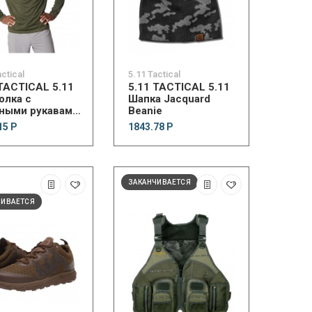
actical
5.11 Tactical
 TACTICAL 5.11
5.11 TACTICAL 5.11
олка с
Шапка Jacquard
ными рукавами
Beanie
e Ready Long
15 Р
1843.78 Р
e
ЗАКАНЧИВАЕТСЯ
ЧИВАЕТСЯ