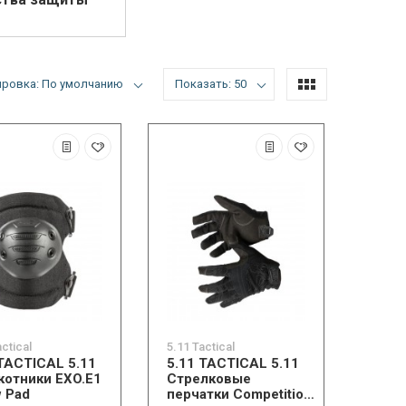
ировка: По умолчанию
Показать: 50
actical
5.11 Tactical
 TACTICAL 5.11
5.11 TACTICAL 5.11
котники EXO.E1
Стрелковые
w Pad
перчатки Competition