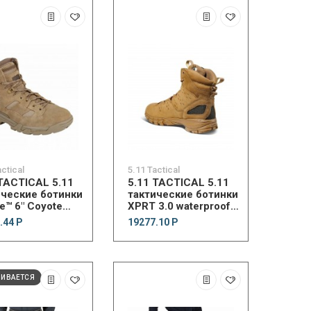
actical
5.11 Tactical
 TACTICAL 5.11
5.11 TACTICAL 5.11
ические ботинки
тактические ботинки
te™ 6" Coyote
XPRT 3.0 waterproof
6" boot
.44 Р
19277.10 Р
ЧИВАЕТСЯ