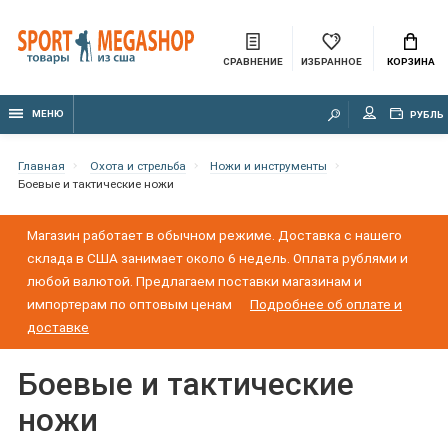
СРАВНЕНИЕ
ИЗБРАННОЕ
КОРЗИНА
МЕНЮ
РУБЛЬ
Главная
Охота и стрельба
Ножи и инструменты
Боевые и тактические ножи
Магазин работает в обычном режиме. Доставка с нашего
склада в США занимает около 6 недель. Оплата рублями и
любой валютой. Предлагаем поставки магазинам и
импортерам по оптовым ценам
Подробнее об оплате и
доставке
Боевые и тактические
ножи