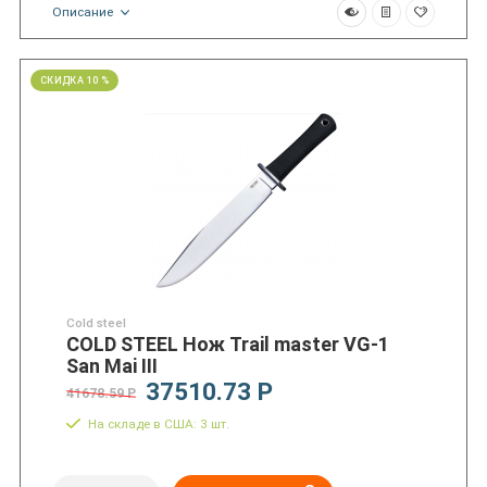
Описание
СКИДКА 10 %
Cold steel
COLD STEEL Нож Trail master VG-1
San Mai III
37510.73 Р
41678.59 Р
На складе в США: 3 шт.