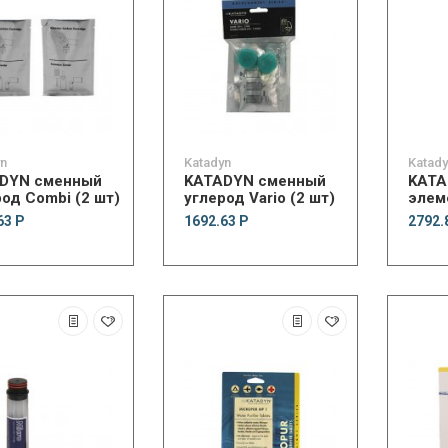
yn
Katadyn
Katad
DYN сменный
KATADYN сменный
KATA
од Combi (2 шт)
углерод Vario (2 шт)
элем
63 Р
1692.63 Р
2792.