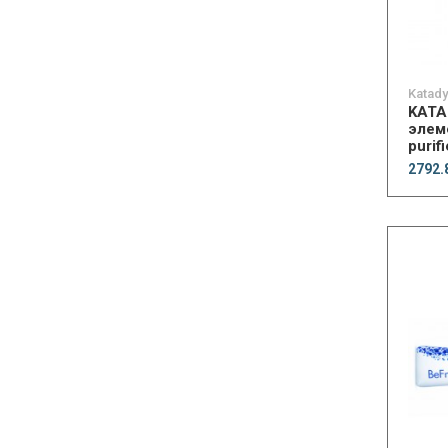
Katad
KATA
элем
purifi
2792.