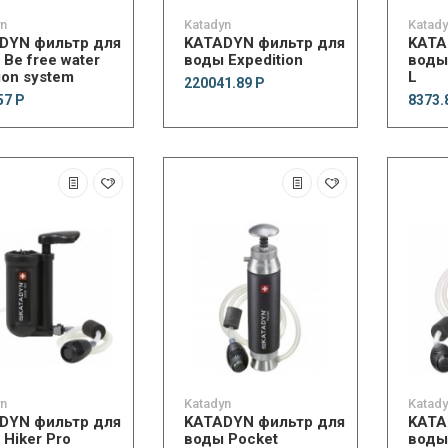
yn
Katadyn
Katad
DYN фильтр для
KATADYN фильтр для
KATA
Be free water
воды Expedition
воды 
ation system
L
220041.89 Р
57 Р
8373.
yn
Katadyn
Katad
DYN фильтр для
KATADYN фильтр для
KATA
Hiker Pro
воды Pocket
воды