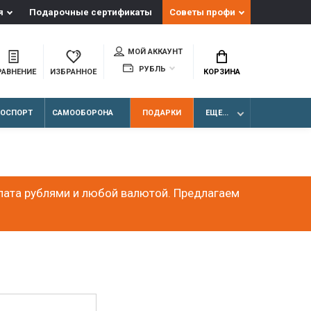
я
Подарочные сертификаты
Советы профи
МОЙ АККАУНТ
РУБЛЬ
РАВНЕНИЕ
ИЗБРАННОЕ
КОРЗИНА
ЛОСПОРТ
САМООБОРОНА
ПОДАРКИ
ЕЩЕ...
лата рублями и любой валютой. Предлагаем