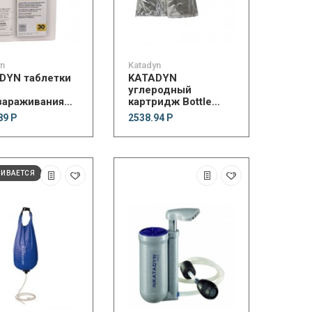
yn
Katadyn
DYN таблетки
KATADYN
углеродный
зараживания
картридж Bottle
 Micropur (30
adapter with activated
89 Р
2538.94 Р
carbon
ЧИВАЕТСЯ