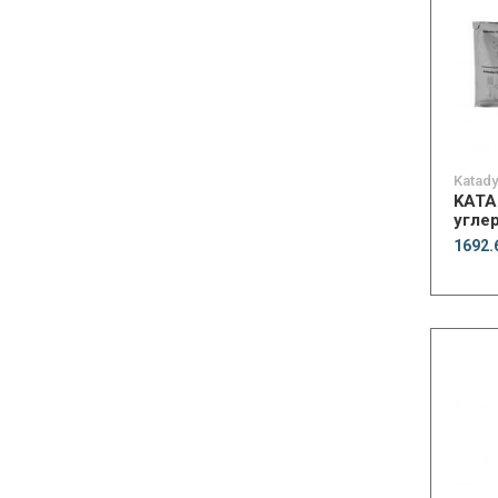
Katad
KATA
углер
1692.