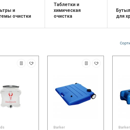
Таблетки и
ьтры и
химическая
Бутыл
темы очистки
очистка
для х
Сорт
nds
Barker
Barker