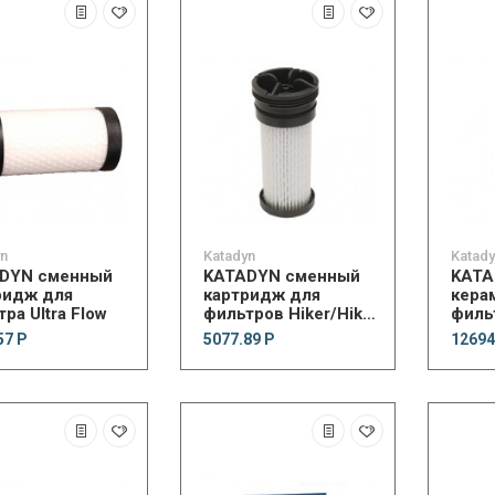
yn
Katadyn
Katad
DYN сменный
KATADYN сменный
KATA
ридж для
картридж для
кера
ра Ultra Flow
фильтров Hiker/Hiker
филь
Pro
57 Р
5077.89 Р
12694