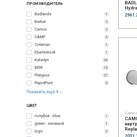
BADL
ПРОИЗВОДИТЕЛЬ
Hydra
Badlands
1
2961.
Barker
3
Camco
2
CAMP
5
Coleman
1
Eberlestock
1
Katadyn
24
MSR
13
Platypus
27
RapidPure
3
Показать еще 4
ЦВЕТ
Camc
голубой - blue
1
CAM
green - зеленый
карт
1
Repl
logo
2
Cartr
2031.