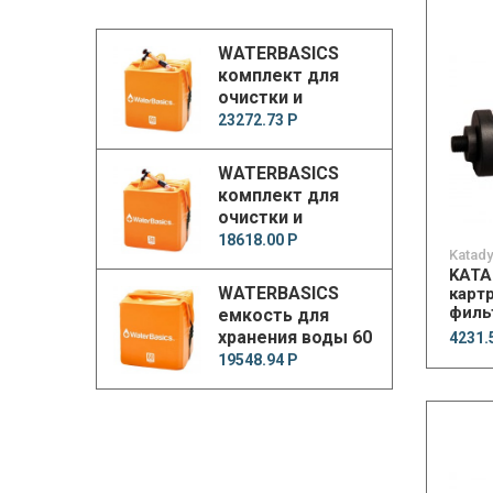
WATERBASICS
комплект для
очистки и
хранения воды 60
23272.73 Р
gallon water
storage kit with
WATERBASICS
filter
комплект для
очистки и
хранения воды 30
18618.00 Р
Katad
gallon water
KATA
storage kit with
WATERBASICS
карт
filter
фильт
емкость для
хранения воды 60
4231.
gallon water
19548.94 Р
storage kit