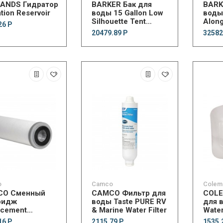
ANDS Гидратор
BARKER Бак для
BARK
tion Reservoir
воды 15 Gallon Low
воды
Silhouette Tent
Alon
26 Р
Camper Tote-Along
20479.89 Р
32582
o
Camco
Colem
CO Сменный
CAMCO Фильтр для
COLE
ридж
воды Taste PURE RV
для 
acement
& Marine Water Filter
Water
idge Evo Spun PP
16 Р
2115.79 Р
1535.