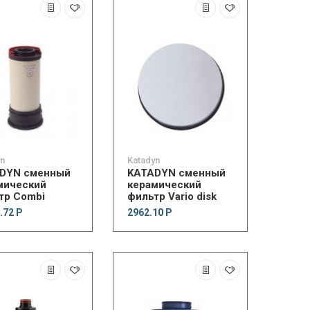
yn
Katadyn
DYN сменный
KATADYN сменный
мический
керамический
тр Combi
фильтр Vario disk
.72 Р
2962.10 Р