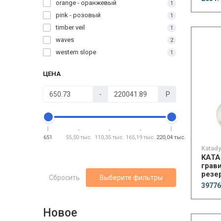
orange - оранжевый
1
pink - розовый
1
timber veil
1
waves
2
western slope
1
ЦЕНА
-
Р
651
55,50 тыс.
110,35 тыс.
165,19 тыс.
220,04 тыс.
Katad
KATA
грав
резер
Сбросить
Выберите фильтры
cera
39776
Новое