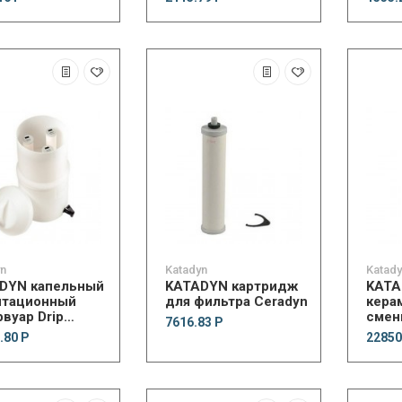
yn
Katadyn
Katad
DYN капельный
KATADYN картридж
KATA
итационный
для фильтра Ceradyn
кера
вуар Drip
смен
7616.83 Р
dyn
Exped
.80 Р
22850