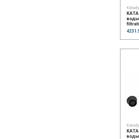
Katad
KATA
воды 
filtr
4231.
Katad
KATA
воды 