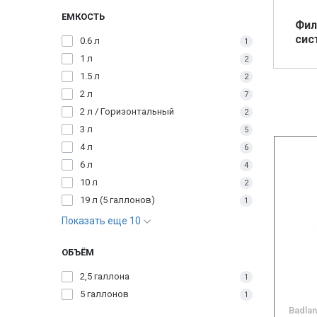
ЕМКОСТЬ
Фил
сис
0.6 л
1
1 л
2
1.5 л
2
2 л
7
2 л / Горизонтальный
2
3 л
5
4 л
6
6 л
4
10 л
2
19 л (5 галлонов)
1
Показать еще 10
ОБЪЁМ
2,5 галлона
1
5 галлонов
1
Badla