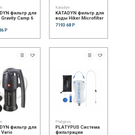
yn
Katadyn
DYN фильтр для
KATADYN фильтр для
Gravity Camp 6
воды Hiker Microfilter
7193.68 Р
86 Р
yn
Platypus
DYN фильтр для
PLATYPUS Система
 Vario
фильтрации