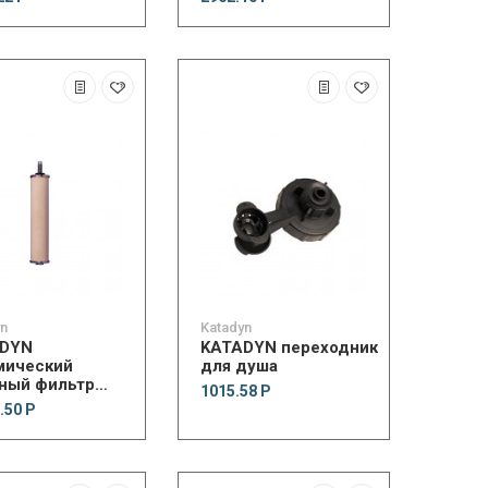
yn
Katadyn
DYN
KATADYN переходник
мический
для душа
ный фильтр
1015.58 Р
ition
.50 Р