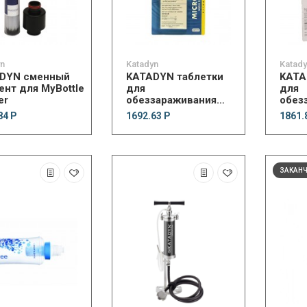
yn
Katadyn
Katad
DYN сменный
KATADYN таблетки
KATA
ент для MyBottle
для
для
er
обеззараживания
обез
воды Micropur (20
воды
84 Р
1692.63 Р
1861.
шт)
шт)
ЗАКАН