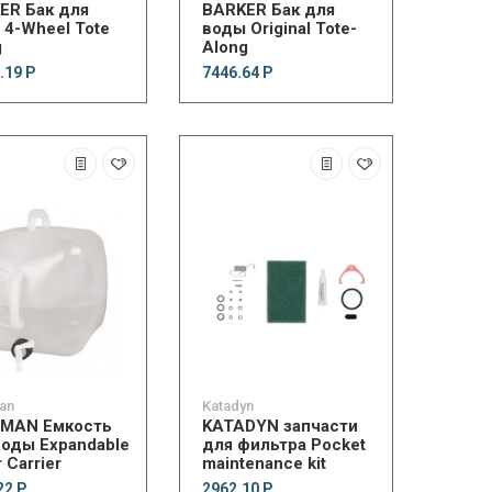
ER Бак для
BARKER Бак для
 4-Wheel Tote
воды Original Tote-
g
Along
.19 Р
7446.64 Р
an
Katadyn
MAN Емкость
KATADYN запчасти
воды Expandable
для фильтра Pocket
 Carrier
maintenance kit
22 Р
2962.10 Р