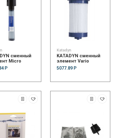
yn
Katadyn
DYN сменный
KATADYN сменный
ент Micro
элемент Vario
84 Р
5077.89 Р