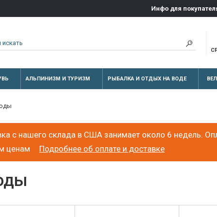
Инфо для покупател
С
УВЬ
АЛЬПИНИЗМ И ТУРИЗМ
РЫБАЛКА И ОТДЫХ НА ВОДЕ
ВЕ
воды
ка с нашего склада в США занимает около 6 недель. Оп
ым ценам
Подробнее об оплате и доставке
воды