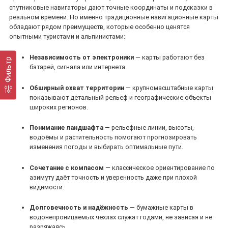
спутниковые навигаторы дают точные координаты и подсказки в
реальном времени. Но именно традиционные навигационные карты
обладают рядом преимуществ, которые особенно ценятся
опытными туристами и альпинистами:
Независимость от электроники
— карты работают без
Фильтр
батарей, сигнала или интернета.
Обширный охват территории
— крупномасштабные карты
показывают детальный рельеф и географические объекты
широких регионов.
Понимание ландшафта
— рельефные линии, высоты,
водоёмы и растительность помогают прогнозировать
изменения погоды и выбирать оптимальные пути.
Сочетание с компасом
— классическое ориентирование по
азимуту даёт точность и уверенность даже при плохой
видимости.
Долговечность и надёжность
— бумажные карты в
водонепроницаемых чехлах служат годами, не зависая и не
разряжаясь.