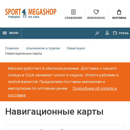
СРАВНЕНИЕ
ИЗБРАННОЕ
КОРЗИНА
МЕНЮ
РУБЛЬ
Главная
Альпинизм и туризм
Навигация
Навигационные карты
Магазин работает в обычном режиме. Доставка с нашего
склада в США занимает около 6 недель. Оплата рублями и
любой валютой. Предлагаем поставки магазинам и
импортерам по оптовым ценам
Подробнее об оплате и
доставке
Навигационные карты