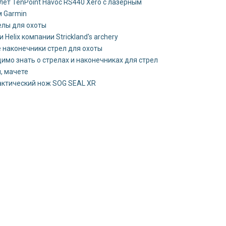
ет TenPoint Havoc RS440 Xero с лазерным
 Garmin
елы для охоты
 Helix компании Strickland's archery
 наконечники стрел для охоты
имо знать о стрелах и наконечниках для стрел
, мачете
актический нож SOG SEAL XR