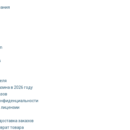
вания
on
s
теля
зина в 2026 году
азов
онфиденциальности
 лицензии
доставка заказов
зврат товара