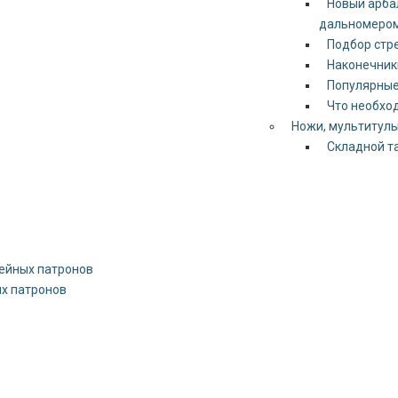
Новый арбал
дальномером
Подбор стр
Наконечники
Популярные
Что необход
Ножи, мультитулы
Складной т
ейных патронов
х патронов