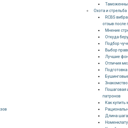
Таможенны
Охота и стрельба
RCBS вибрац
отзыв после
Мнение стре
Откуда бер
Подбор чуче
Выбор прав
Лучшие фон
Отличия ме
Подготовка 
Бушинговые
Знакомство
Пошаговая 
патронов
Как купить 
азов
Рациональн
Длина шага 
Номенклату