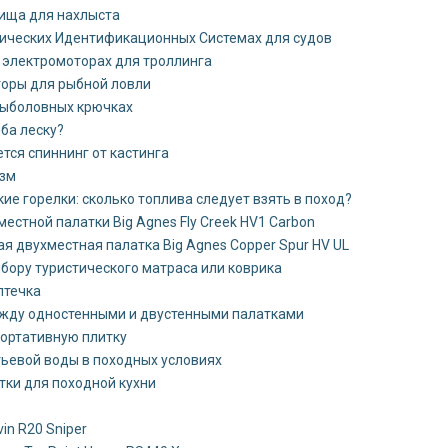
ища для нахлыста
ических Идентификационных Системах для судов
 электромоторах для троллинга
оры для рыбной ловли
рыболовных крючках
ба леску?
тся спиннинг от кастинга
изм
ие горелки: сколько топлива следует взять в поход?
естной палатки Big Agnes Fly Creek HV1 Carbon
я двухместная палатка Big Agnes Copper Spur HV UL
бору туристического матраса или коврика
птечка
жду одностенными и двустенными палатками
ортативную плитку
тьевой воды в походных условиях
тки для походной кухни
in R20 Sniper