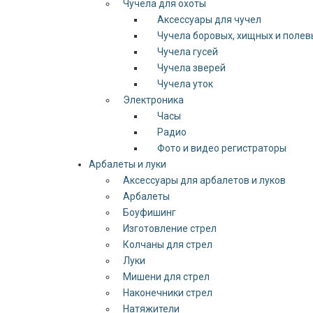
Чучела для охоты
Аксессуары для чучел
Чучела боровых, хищных и полев
Чучела гусей
Чучела зверей
Чучела уток
Электроника
Часы
Радио
Фото и видео регистраторы
Арбалеты и луки
Аксессуары для арбалетов и луков
Арбалеты
Боуфишинг
Изготовление стрел
Колчаны для стрел
Луки
Мишени для стрел
Наконечники стрел
Натяжители