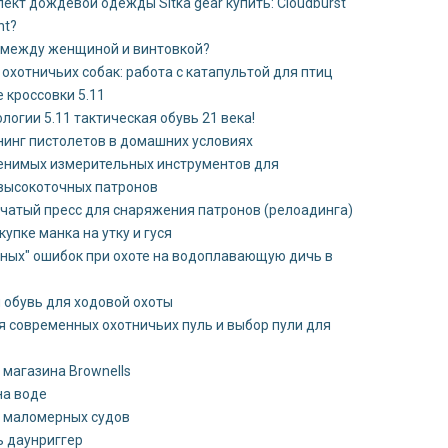
ект дождевой одежды Sitka gear купить: Cloudburst
nt?
 между женщиной и винтовкой?
охотничьих собак: работа с катапультой для птиц
 кроссовки 5.11
логии 5.11 тактическая обувь 21 века!
нинг пистолетов в домашних условиях
енимых измерительных инструментов для
высокоточных патронов
чатый пресс для снаряжения патронов (релоадинга)
купке манка на утку и гуся
ьных" ошибок при охоте на водоплавающую дичь в
 обувь для ходовой охоты
я современных охотничьих пуль и выбор пули для
 магазина Brownells
на воде
 маломерных судов
ь даунриггер