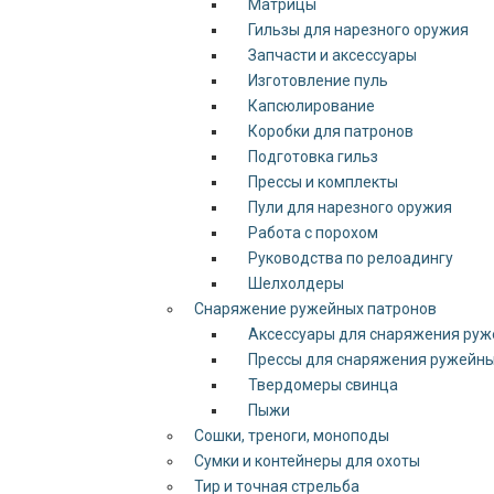
Матрицы
Гильзы для нарезного оружия
Запчасти и аксессуары
Изготовление пуль
Капсюлирование
Коробки для патронов
Подготовка гильз
Прессы и комплекты
Пули для нарезного оружия
Работа с порохом
Руководства по релоадингу
Шелхолдеры
Снаряжение ружейных патронов
Аксессуары для снаряжения руж
Прессы для снаряжения ружейны
Твердомеры свинца
Пыжи
Сошки, треноги, моноподы
Сумки и контейнеры для охоты
Тир и точная стрельба