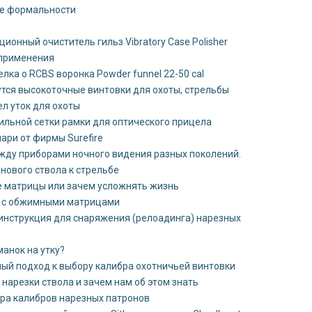
е формальности
ионный очиститель гильз Vibratory Case Polisher
 применения
лка о RCBS воронка Powder funnel 22-50 cal
утся высокоточные винтовки для охоты, стрельбы
л уток для охоты
ильной сетки рамки для оптического прицела
ари от фирмы Surefire
жду приборами ночного видения разных поколений.
нового ствола к стрельбе
 матрицы или зачем усложнять жизнь
 с обжимными матрицами
инструкция для снаряжения (релоадинга) нарезных
манок на утку?
ый подход к выбору калибра охотничьей винтовки
нарезки ствола и зачем нам об этом знать
ра калибров нарезных патронов