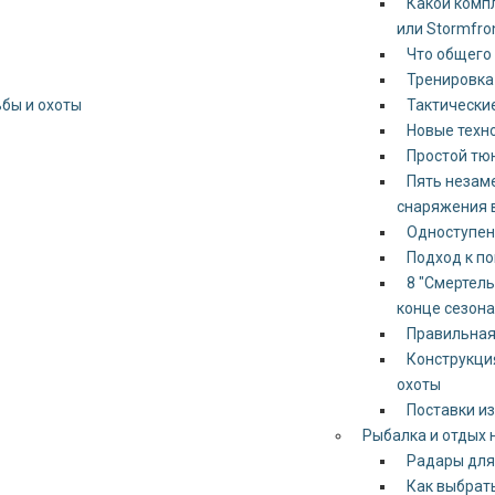
Какой компл
или Stormfro
Что общего
Тренировка 
ьбы и охоты
Тактические
Новые техно
Простой тю
Пять незам
снаряжения 
Одноступен
Подход к по
8 "Смертел
конце сезона
Правильная
Конструкци
охоты
Поставки из
Рыбалка и отдых 
Радары для
Как выбрат