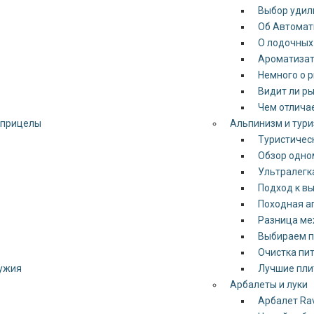
Выбор удил
Об Автомат
О лодочных
Ароматизат
Немного о 
Видит ли ры
Чем отличае
 прицелы
Альпинизм и тур
Туристическ
Обзор одном
Ультралегка
Подход к вы
Походная а
Разница ме
Выбираем п
Очистка пи
ружия
Лучшие пли
Арбалеты и луки
Арбалет Rav