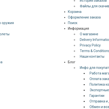
История заказов
Файлы для скачи
Корзина
Оформление заказа
о оружия
Поиск
Информация
толеты
О магазине
Delivery Informati
Privacy Policy
Terms & Condition
Наши контакты
за
Блог
Инфо для покупа
Работа мага
Оплата зак
Политика к
Экспортные
Гарантии
Отправка и 
Обмен и во