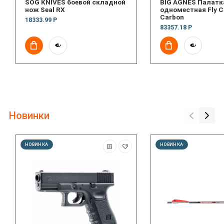
SOG KNIVES боевой складной
BIG AGNES Палатк
нож Seal RX
одноместная Fly C
Carbon
18333.99 Р
83357.18 Р
Новинки
НОВИНКА
НОВИНКА