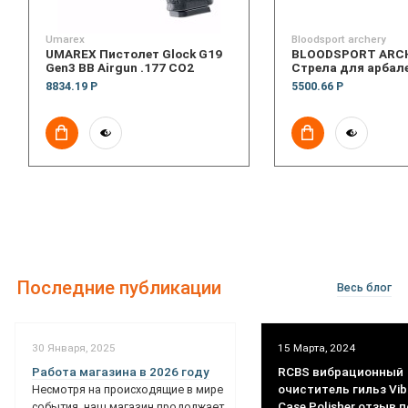
Umarex
Bloodsport archery
UMAREX Пистолет Glock G19
BLOODSPORT ARC
Gen3 BB Airgun .177 CO2
Стрела для арбале
8834.19 Р
5500.66 Р
Последние публикации
Весь блог
30 Января, 2025
15 Марта, 2024
Работа магазина в 2026 году
RCBS вибрационный
очиститель гильз Vib
Несмотря на происходящие в мире
Case Polisher отзыв 
события, наш магазин продолжает