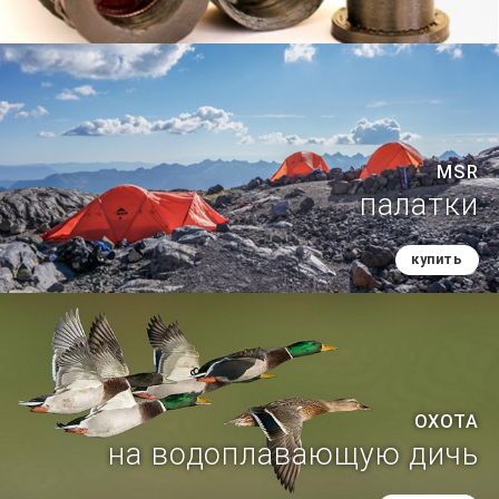
MSR
палатки
купить
ОХОТА
на водоплавающую дичь