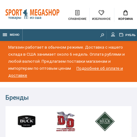
СРАВНЕНИЕ
ИЗБРАННОЕ
КОРЗИНА
МЕНЮ
РУБЛЬ
Магазин работает в обычном режиме. Доставка с нашего
склада в США занимает около 6 недель. Оплата рублями и
любой валютой. Предлагаем поставки магазинам и
импортерам по оптовым ценам
Подробнее об оплате и
доставке
Бренды