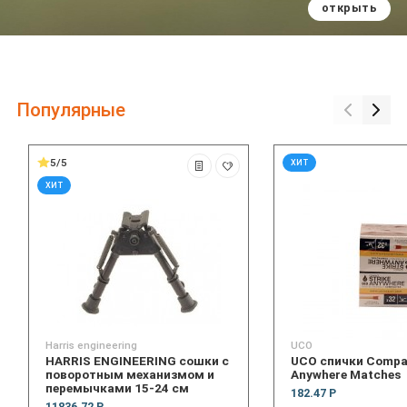
открыть
Популярные
5/5
ХИТ
ХИТ
Harris engineering
UCO
HARRIS ENGINEERING сошки с
UCO спички Compac
поворотным механизмом и
Anywhere Matches
перемычками 15-24 см
182.47 Р
11836.72 Р