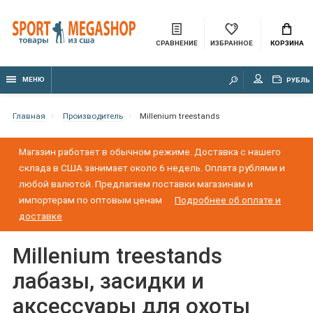
СРАВНЕНИЕ
ИЗБРАННОЕ
КОРЗИНА
МЕНЮ
РУБЛЬ
Главная
Производитель
Millenium treestands
Магазин работает в обычном режиме. Доставка с нашего
склада в США занимает около 6 недель. Оплата рублями и
любой валютой. Предлагаем поставки магазинам и
импортерам по оптовым ценам
Подробнее об оплате и
доставке
Millenium treestands
лабазы, засидки и
аксессуары для охоты