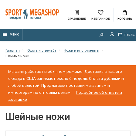
СРАВНЕНИЕ
ИЗБРАННОЕ
КОРЗИНА
МЕНЮ
РУБЛЬ
Главная
Охота и стрельба
Ножи и инструменты
Шейные ножи
Магазин работает в обычном режиме. Доставка с нашего
склада в США занимает около 6 недель. Оплата рублями и
любой валютой. Предлагаем поставки магазинам и
импортерам по оптовым ценам
Подробнее об оплате и
доставке
Шейные ножи