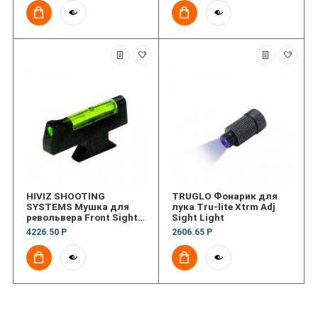
HIVIZ SHOOTING
TRUGLO Фонарик для
SYSTEMS Мушка для
лука Tru-lite Xtrm Adj
револьвера Front Sight
Sight Light
for S&W Revolver with DX
4226.50 Р
2606.65 Р
style Interchangeable
Sight