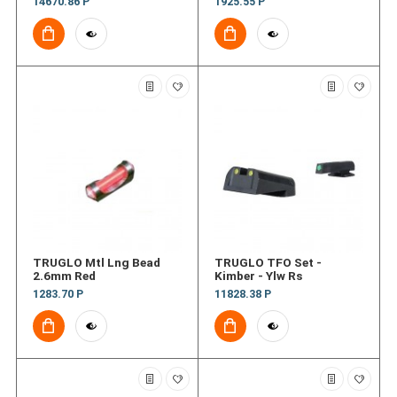
14670.86 Р
1925.55 Р
Dot Front & Novak® Rear
Night Sight Set
TRUGLO Mtl Lng Bead
TRUGLO TFO Set -
2.6mm Red
Kimber - Ylw Rs
1283.70 Р
11828.38 Р