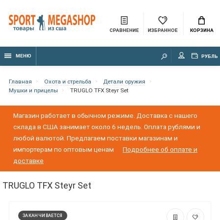
СРАВНЕНИЕ
ИЗБРАННОЕ
КОРЗИНА
МЕНЮ
РУБЛЬ
Главная
Охота и стрельба
Детали оружия
Мушки и прицелы
TRUGLO TFX Steyr Set
Магазин работает в обычном режиме. Доставка с нашего
склада в США занимает около 6 недель. Оплата рублями и
любой валютой. Предлагаем поставки магазинам и
импортерам по оптовым ценам
Подробнее об оплате и
доставке
TRUGLO TFX Steyr Set
ЗАКАНЧИВАЕТСЯ