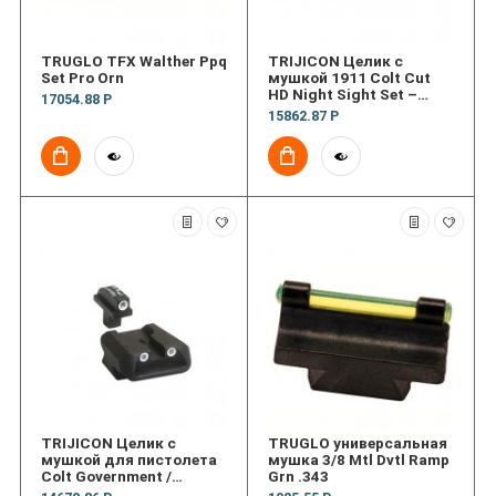
TRUGLO TFX Walther Ppq
TRIJICON Целик с
Set Pro Orn
мушкой 1911 Colt Cut
HD Night Sight Set –
17054.88 Р
Orange Front Outline
15862.87 Р
TRIJICON Целик с
TRUGLO универсальная
мушкой для пистолета
мушка 3/8 Mtl Dvtl Ramp
Colt Government /
Grn .343
Combat Commander 3