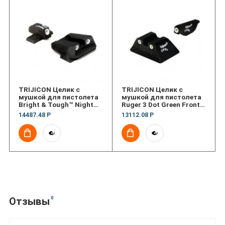
TRIJICON Целик с
TRIJICON Целик с
мушкой для пистолета
мушкой для пистолета
Bright & Tough™ Night
Ruger 3 Dot Green Front
Sight Set; #6
& Green Rear Night
14487.48 Р
13112.08 Р
Front/Novak Rear — for
Sights
Sig Sauer® .40S&W,
.45ACP
0
Отзывы