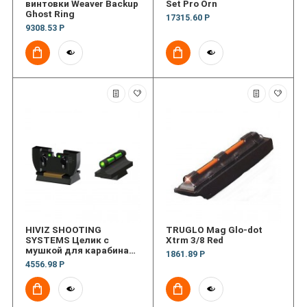
винтовки Weaver Backup
Set Pro Orn
Ghost Ring
17315.60 Р
9308.53 Р
HIVIZ SHOOTING
TRUGLO Mag Glo-dot
SYSTEMS Целик с
Xtrm 3/8 Red
мушкой для карабина
1861.89 Р
Ruger 10/22 Rifle
4556.98 Р
Interchangeable Sight
Set