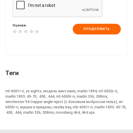
Оценка:
ПРОДОЛЖИТЬ
Теги
ml-6001r-n, xs sights, модель винтовки, marlin 1894, ml-6002r-n,
marlin 1895 .45-70, .450, .444, ml-6000r-n, marlin 336, 308mx,
winchester 94 trapper angle-eject (с боковым выбросом гильз), wi-
6000r-n, мушки и прицелы, nesika bay, mb-6001r-n, marlin 1895 .45-70,
.450, .444, marlin 336, 308mx, mossberg 464, 464 spx