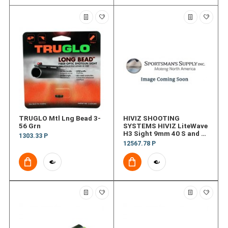
TRUGLO Mtl Lng Bead 3-
HIVIZ SHOOTING
56 Grn
SYSTEMS HIVIZ LiteWave
H3 Sight 9mm 40 S and W
1303.33 Р
.357 Sig
12567.78 Р