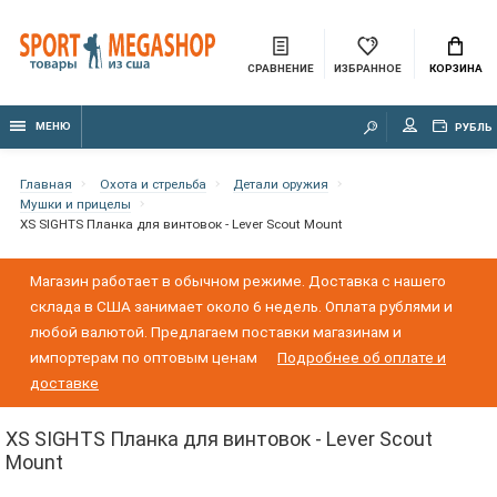
СРАВНЕНИЕ
ИЗБРАННОЕ
КОРЗИНА
МЕНЮ
РУБЛЬ
Главная
Охота и стрельба
Детали оружия
Мушки и прицелы
XS SIGHTS Планка для винтовок - Lever Scout Mount
Магазин работает в обычном режиме. Доставка с нашего
склада в США занимает около 6 недель. Оплата рублями и
любой валютой. Предлагаем поставки магазинам и
импортерам по оптовым ценам
Подробнее об оплате и
доставке
XS SIGHTS Планка для винтовок - Lever Scout
Mount