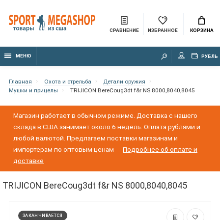
СРАВНЕНИЕ
ИЗБРАННОЕ
КОРЗИНА
МЕНЮ
РУБЛЬ
Главная
Охота и стрельба
Детали оружия
Мушки и прицелы
TRIJICON BereCoug3dt f&r NS 8000,8040,8045
Магазин работает в обычном режиме. Доставка с нашего
склада в США занимает около 6 недель. Оплата рублями и
любой валютой. Предлагаем поставки магазинам и
импортерам по оптовым ценам
Подробнее об оплате и
доставке
TRIJICON BereCoug3dt f&r NS 8000,8040,8045
ЗАКАНЧИВАЕТСЯ