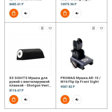
8485.61 Р
10975.96 Р
XS SIGHTS Мушка для
PROMAG Мушка AR-15 /
ружей с вентилируемой
M16 Flip Up Front Sight
планкой - Shotgun Vent
9587.82 Р
Rib Front Sights
8116.67 Р