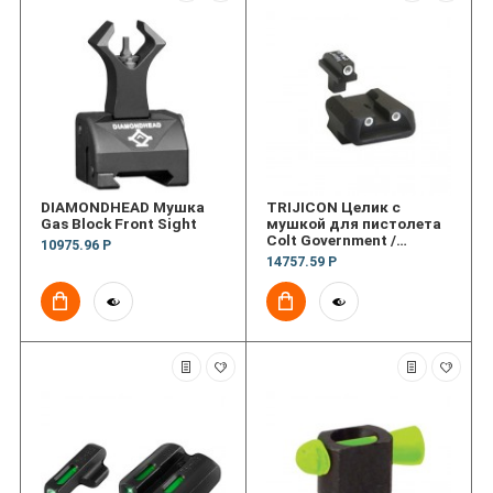
DIAMONDHEAD Мушка
TRIJICON Целик с
Gas Block Front Sight
мушкой для пистолета
Colt Government /
10975.96 Р
Combat Commander 3
14757.59 Р
Dot Front & Novak® Rear
Night Sight Set