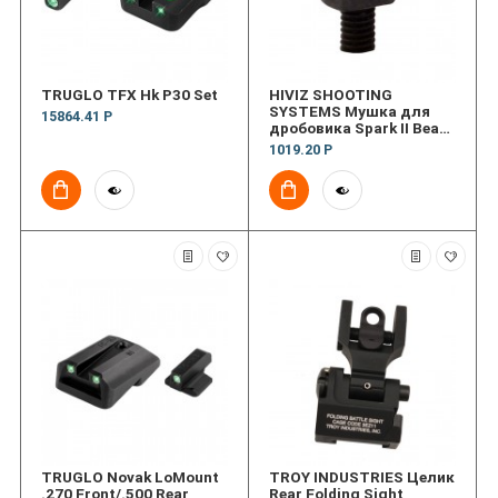
TRUGLO TFX Hk P30 Set
HIVIZ SHOOTING
SYSTEMS Мушка для
15864.41 Р
дробовика Spark II Bead
Replacement Front Sight
1019.20 Р
TRUGLO Novak LoMount
TROY INDUSTRIES Целик
.270 Front/.500 Rear
Rear Folding Sight