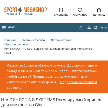
СРАВНЕНИЕ
ИЗБРАННОЕ
КОРЗИНА
МЕНЮ
РУБЛЬ
Главная
Охота и стрельба
Детали оружия
Мушки и прицелы
HIVIZ SHOOTING SYSTEMS Регулируемый прицел для пистолетов
Glock
Магазин работает в обычном режиме. Доставка с нашего
склада в США занимает около 6 недель. Оплата рублями и
любой валютой. Предлагаем поставки магазинам и
импортерам по оптовым ценам
Подробнее об оплате и
доставке
HIVIZ SHOOTING SYSTEMS Регулируемый прицел
для пистолетов Glock