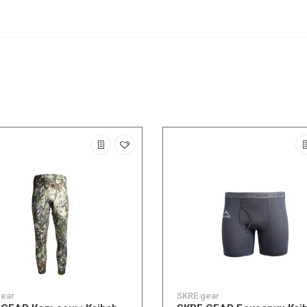
gear
SKRE gear