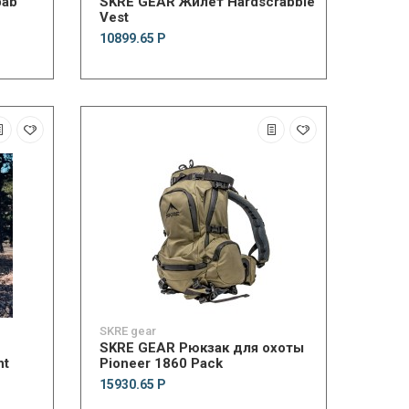
bab
SKRE GEAR Жилет Hardscrabble
Vest
10899.65 Р
SKRE gear
SKRE GEAR Рюкзак для охоты
nt
Pioneer 1860 Pack
15930.65 Р