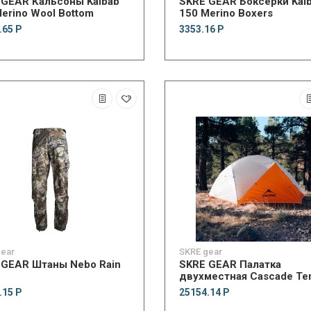
 GEAR Кальсоны Kaibab
SKRE GEAR Боксерки Kai
erino Wool Bottom
150 Merino Boxers
.65 Р
3353.16 Р
gear
SKRE gear
 GEAR Штаны Nebo Rain
SKRE GEAR Палатка
двухместная Cascade Te
.15 Р
25154.14 Р