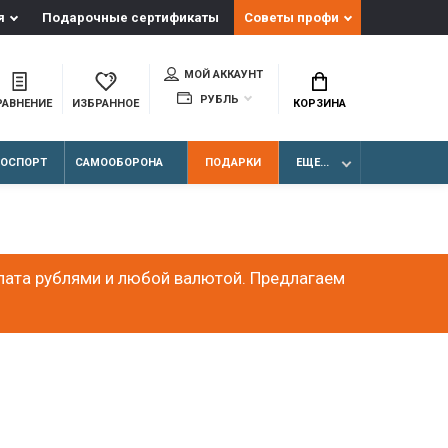
я
Подарочные сертификаты
Советы профи
МОЙ АККАУНТ
РУБЛЬ
РАВНЕНИЕ
ИЗБРАННОЕ
КОРЗИНА
ЛОСПОРТ
САМООБОРОНА
ПОДАРКИ
ЕЩЕ...
лата рублями и любой валютой. Предлагаем