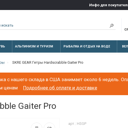
Инфо для покупател
С
УВЬ
АЛЬПИНИЗМ И ТУРИЗМ
РЫБАЛКА И ОТДЫХ НА ВОДЕ
ВЕ
тры
SKRE GEAR Гетры Hardscrabble Gaiter Pro
ка с нашего склада в США занимает около 6 недель. Оп
ым ценам
Подробнее об оплате и доставке
ble Gaiter Pro
арт.: HSGP