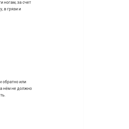
 ногам, за счет
, в грязи и
и обратно или
На нём не должно
ть.