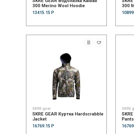
SKRE GEAR Водолазка Kaibab
SKRE
300 Merino Wool Hoodie
300 M
13415.15 Р
10899
SKRE gear
SKRE 
SKRE GEAR Куртка Hardscrabble
SKRE
Jacket
Pants
16769.15 Р
16769