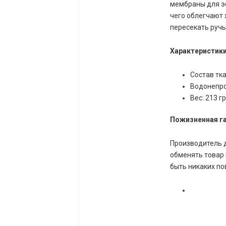
мембраны для э
чего облегчают х
пересекать ручь
Характеристики
Состав тка
Водонепро
Вес: 213 гр
Пожизненная г
Производитель д
обменять товар 
быть никаких по