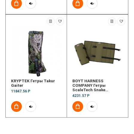
KRYPTEK Гетры Takur
BOYT HARNESS
Gaiter
COMPANY Гетры
ScaleTech Snake
11847.56 Р
Protection Gaiters
4231.57 Р