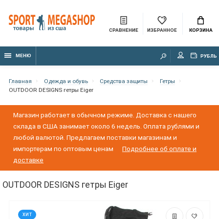
СРАВНЕНИЕ
ИЗБРАННОЕ
КОРЗИНА
МЕНЮ
РУБЛЬ
Главная
Одежда и обувь
Средства защиты
Гетры
OUTDOOR DESIGNS гетры Eiger
Магазин работает в обычном режиме. Доставка с нашего
склада в США занимает около 6 недель. Оплата рублями и
любой валютой. Предлагаем поставки магазинам и
импортерам по оптовым ценам
Подробнее об оплате и
доставке
OUTDOOR DESIGNS гетры Eiger
ХИТ