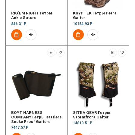
RIG'EM RIGHT Гетры
KRYPTEK Гетры Petra
Ankle Gators
Gaiter
846.31 Р
10154.93 Р
BOYT HARNESS
SITKA GEAR Гетры
COMPANY Гетры Rattlers
Stormfront Gaiter
Snake Proof Gaiters
14810.51 Р
7447.57 Р