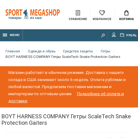
СРАВНЕНИЕ
ИЗБРАННОЕ
КОРЗИНА
МЕНЮ
РУБЛЬ
Главная
Одежда и обувь
Средства защиты
Гетры
BOYT HARNESS COMPANY Гетры ScaleTech Snake Protection Gaiters
Магазин работает в обычном режиме. Доставка с нашего
склада в США занимает около 6 недель. Оплата рублями и
любой валютой. Предлагаем поставки магазинам и
импортерам по оптовым ценам
Подробнее об оплате и
доставке
BOYT HARNESS COMPANY Гетры ScaleTech Snake
Protection Gaiters