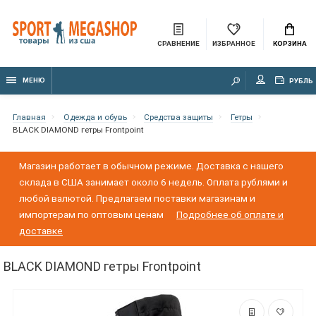
СРАВНЕНИЕ
ИЗБРАННОЕ
КОРЗИНА
МЕНЮ
РУБЛЬ
Главная
Одежда и обувь
Средства защиты
Гетры
BLACK DIAMOND гетры Frontpoint
Магазин работает в обычном режиме. Доставка с нашего
склада в США занимает около 6 недель. Оплата рублями и
любой валютой. Предлагаем поставки магазинам и
импортерам по оптовым ценам
Подробнее об оплате и
доставке
BLACK DIAMOND гетры Frontpoint