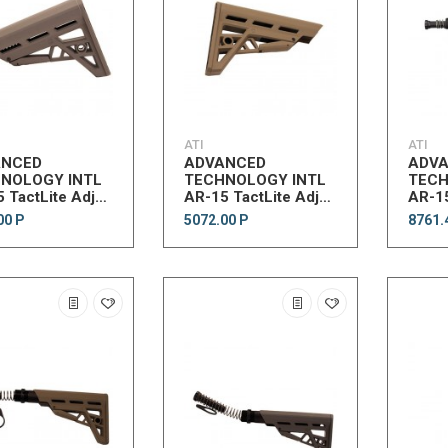
ATI
ATI
ANCED
ADVANCED
ADV
NOLOGY INTL
TECHNOLOGY INTL
TECH
 TactLite Adj
AR-15 TactLite Adj
AR-15
 Stk DG
Comm Stk FDE
AdjC
00 Р
5072.00 Р
8761.
w/Co