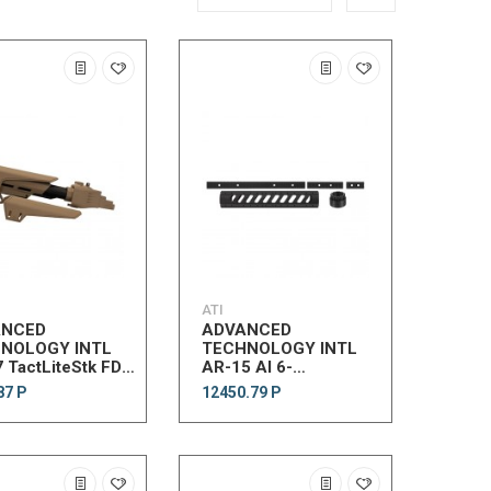
ATI
ANCED
ADVANCED
NOLOGY INTL
TECHNOLOGY INTL
 TactLiteStk FDE
AR-15 Al 6-
/SRP
SideRflLngthFFFrnd
87 Р
12450.79 Р
w/RailPack