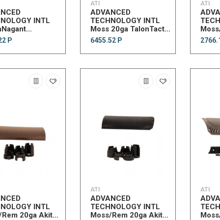
ATI
ATI
ANCED
ADVANCED
ADV
NOLOGY INTL
TECHNOLOGY INTL
TECH
nNagant
Moss 20ga TalonTact
Moss
x54R MontCrlo
Shotgun RearPG
Fore
22 Р
6455.52 Р
2766.
w/SRPG
ATI
ATI
ANCED
ADVANCED
ADV
NOLOGY INTL
TECHNOLOGY INTL
TECH
/Rem 20ga Akita
Moss/Rem 20ga Akita
Moss