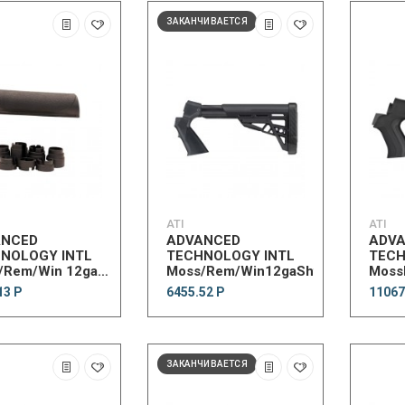
ЗАКАНЧИВАЕТСЯ
ATI
ATI
ANCED
ADVANCED
ADV
NOLOGY INTL
TECHNOLOGY INTL
TECH
/Rem/Win 12ga
Moss/Rem/Win12gaShtfrcAdjTactlit
Moss
 Shotgun Forend
TactL
13 Р
6455.52 Р
11067
ЗАКАНЧИВАЕТСЯ