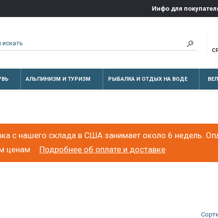
Инфо для покупател
С
УВЬ
АЛЬПИНИЗМ И ТУРИЗМ
РЫБАЛКА И ОТДЫХ НА ВОДЕ
ВЕ
ка с нашего склада в США занимает около 6 недель. Оп
ым ценам
Подробнее об оплате и доставке
Сорт