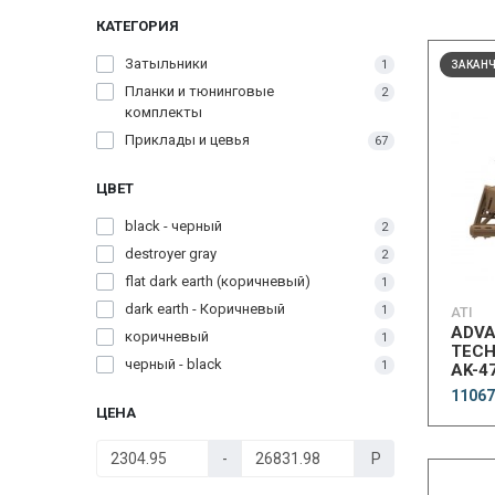
КАТЕГОРИЯ
Затыльники
1
ЗАКАН
Планки и тюнинговые
2
комплекты
Приклады и цевья
67
ЦВЕТ
black - черный
2
destroyer gray
2
flat dark earth (коричневый)
1
dark earth - Коричневый
1
ATI
ADV
коричневый
1
TECH
черный - black
1
AK-47
SdFl
11067
FDE
ЦЕНА
-
Р