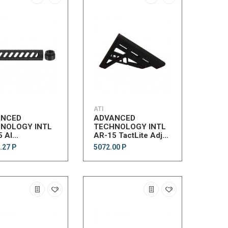
ATI
ANCED
ADVANCED
NOLOGY INTL
TECHNOLOGY INTL
 Al
AR-15 TactLite Adj
RflLngthFFFrndw/SlottdBblNt
Comm Stk
.27 Р
5072.00 Р