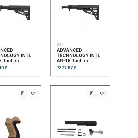
ATI
ANCED
ADVANCED
NOLOGY INTL
TECHNOLOGY INTL
 TactLite
AR-15 TactLite
ommStk
AdjMilStk
40 Р
7377.87 Р
mmBTAssmbly
w/MilBTAssmbly