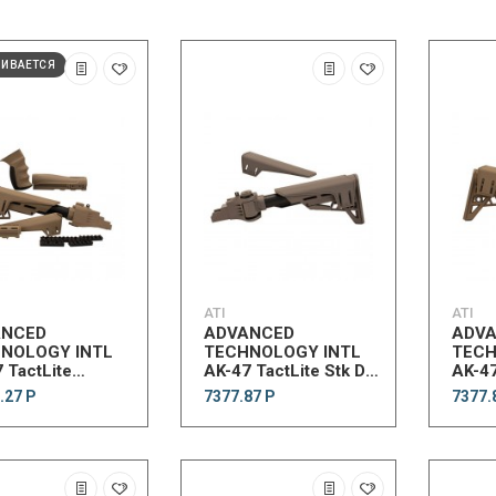
ЧИВАЕТСЯ
ATI
ATI
ANCED
ADVANCED
ADV
NOLOGY INTL
TECHNOLOGY INTL
TECH
 TactLite
AK-47 TactLite Stk DG
AK-47
dStkPack w/SRS
w/CR/SRP
w/CR
.27 Р
7377.87 Р
7377.