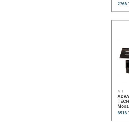
Fore
2766.
Brow
ATI
ADV
TECH
Moss
Al Fo
6916.