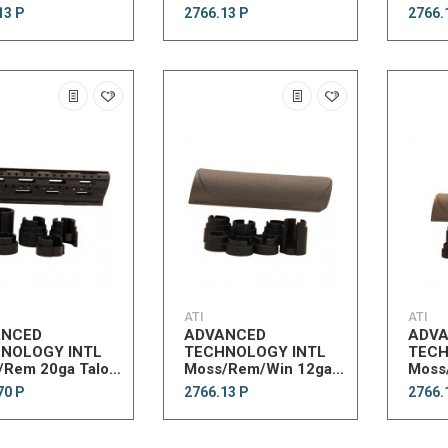
nd Woodland
Shotgun Forend
Shot
13 Р
2766.13 Р
2766.
n
ATI
ATI
ANCED
ADVANCED
ADV
NOLOGY INTL
TECHNOLOGY INTL
TECH
/Rem 20ga Talon
Moss/Rem/Win 12ga
Moss
rend
Akita Forend DG
Akita
70 Р
2766.13 Р
2766.