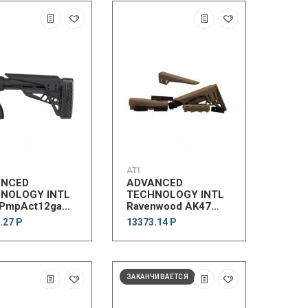
ATI
ANCED
ADVANCED
NOLOGY INTL
TECHNOLOGY INTL
eStkw/SRP
PmpAct12ga
Ravenwood AK47
iteAdjStk w/SRS
EliteMount AdjStk Pkg
.27 Р
13373.14 Р
FDE
ЗАКАНЧИВАЕТСЯ