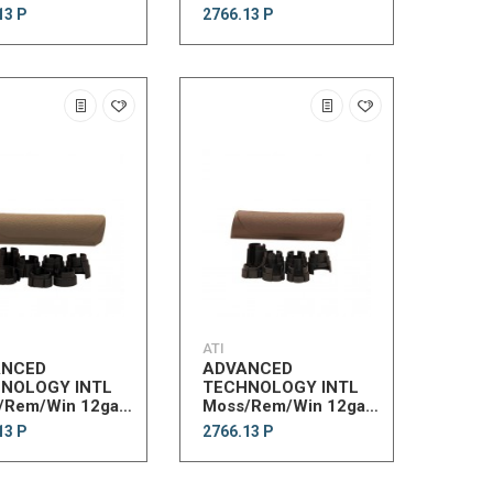
gun Forend DG
Shotgun Forend FDE
13 Р
2766.13 Р
ATI
ANCED
ADVANCED
NOLOGY INTL
TECHNOLOGY INTL
/Rem/Win 12ga
Moss/Rem/Win 12ga
 Forend FDE
Akita FrndWdlndBrwn
13 Р
2766.13 Р