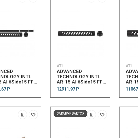
ATI
ATI
ANCED
ADVANCED
ADV
NOLOGY INTL
TECHNOLOGY INTL
TECH
 Al 6Side15 FF
AR-15 Al 6Side15 FF
AR-15
d w/RailPack
Frnd w/SlottedBblNut
6Side
.67 Р
12911.97 Р
11067
ЗАКАНЧИВАЕТСЯ