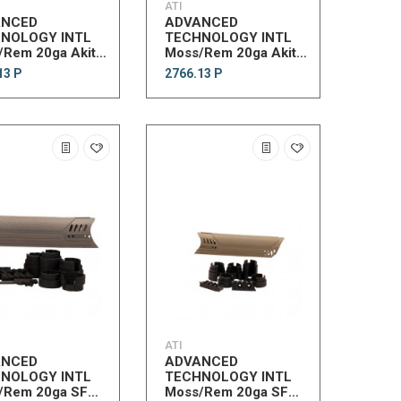
ATI
ANCED
ADVANCED
NOLOGY INTL
TECHNOLOGY INTL
/Rem 20ga Akita
Moss/Rem 20ga Akita
nd DG
Forend FDE
13 Р
2766.13 Р
ATI
ANCED
ADVANCED
NOLOGY INTL
TECHNOLOGY INTL
/Rem 20ga SF
Moss/Rem 20ga SF