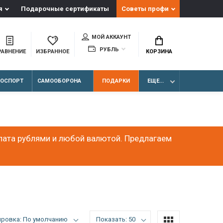
я
Подарочные сертификаты
Советы профи
МОЙ АККАУНТ
РУБЛЬ
РАВНЕНИЕ
ИЗБРАННОЕ
КОРЗИНА
ЛОСПОРТ
САМООБОРОНА
ПОДАРКИ
ЕЩЕ...
лата рублями и любой валютой. Предлагаем
ировка: По умолчанию
Показать: 50