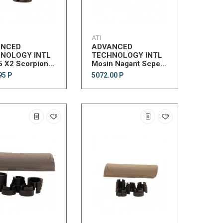
ATI
ANCED
ADVANCED
NOLOGY INTL
TECHNOLOGY INTL
5 X2 Scorpion
Mosin Nagant Scpe
mblyDG
l Pistol Grip DT
Mnt w/Bolt Hndl
95 Р
5072.00 Р