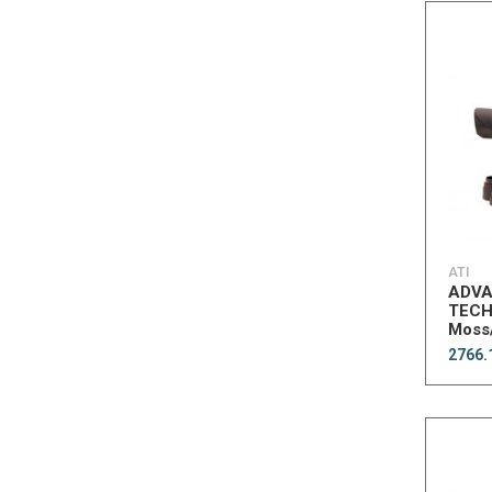
ATI
ADV
TECH
Moss
Akita
2766.