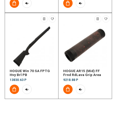
HOGUE Win 70 SA FPTG
HOGUE AR15 (Mid) FF
Hvy Brl PB
Frnd RdLava Grip Area
13830.63 Р
9218.88 Р