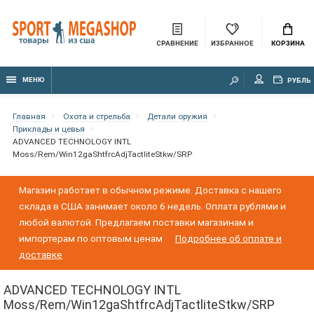
СРАВНЕНИЕ
ИЗБРАННОЕ
КОРЗИНА
МЕНЮ
РУБЛЬ
Главная
Охота и стрельба
Детали оружия
Приклады и цевья
ADVANCED TECHNOLOGY INTL
Moss/Rem/Win12gaShtfrcAdjTactliteStkw/SRP
Магазин работает в обычном режиме. Доставка с нашего
склада в США занимает около 6 недель. Оплата рублями и
любой валютой. Предлагаем поставки магазинам и
импортерам по оптовым ценам
Подробнее об оплате и
доставке
ADVANCED TECHNOLOGY INTL
Moss/Rem/Win12gaShtfrcAdjTactliteStkw/SRP