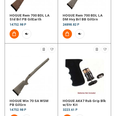
HOGUE Rem 700 BDL LA
HOGUE Rem 700 BDL LA
Std Brl PB GilEarth
DM Hvy Brl BB GilGrn
14752.98 Р
24898.82 Р
HOGUE Win 70 SA WSM
HOGUE AK47 Rub Grip Blk
PB GilGrn
w/Str Kit
14752.98 Р
3223.61 Р