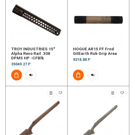
TROY INDUSTRIES 15"
HOGUE AR15 FF Frnd
Alpha Revo Rail .308
GilEarth Rub Grip Area
DPMS HP -CFBlk
9218.88 Р
35049.27 Р