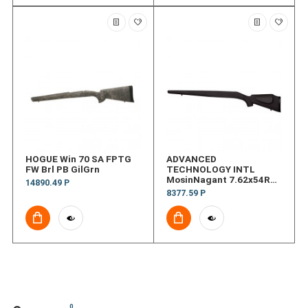
HOGUE Win 70 SA FPTG
ADVANCED
FW Brl PB GilGrn
TECHNOLOGY INTL
MosinNagant 7.62x54R
14890.49 Р
MontCrlo Stk
8377.59 Р
0