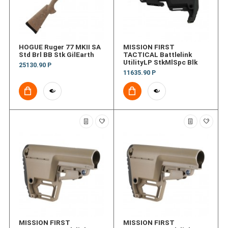
HOGUE Ruger 77 MKII SA
MISSION FIRST
Std Brl BB Stk GilEarth
TACTICAL Battlelink
UtilityLP StkMlSpc Blk
25130.90 Р
11635.90 Р
MISSION FIRST
MISSION FIRST