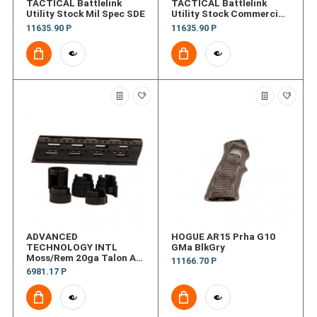
TACTICAL Battlelink
TACTICAL Battlelink
Utility Stock Mil Spec SDE
Utility Stock Commercial
SDE
11635.90 Р
11635.90 Р
ADVANCED
HOGUE AR15 Prha G10
TECHNOLOGY INTL
GMa BlkGry
Moss/Rem 20ga Talon Al
11166.70 Р
Forend
6981.17 Р