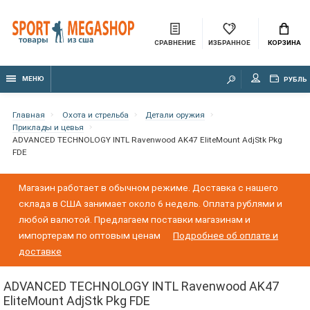
СРАВНЕНИЕ
ИЗБРАННОЕ
КОРЗИНА
МЕНЮ
РУБЛЬ
Главная
Охота и стрельба
Детали оружия
Приклады и цевья
ADVANCED TECHNOLOGY INTL Ravenwood AK47 EliteMount AdjStk Pkg
FDE
Магазин работает в обычном режиме. Доставка с нашего
склада в США занимает около 6 недель. Оплата рублями и
любой валютой. Предлагаем поставки магазинам и
импортерам по оптовым ценам
Подробнее об оплате и
доставке
ADVANCED TECHNOLOGY INTL Ravenwood AK47
EliteMount AdjStk Pkg FDE