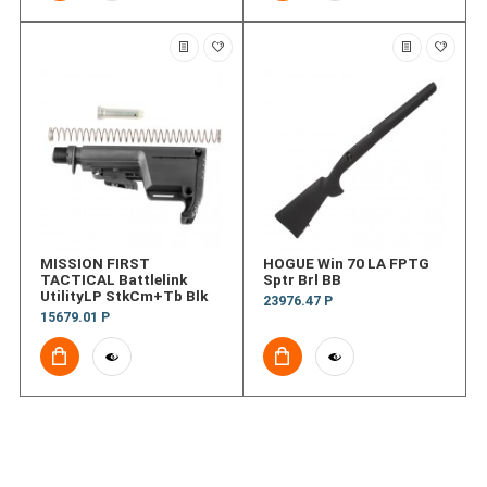
MISSION FIRST
HOGUE Win 70 LA FPTG
TACTICAL Battlelink
Sptr Brl BB
UtilityLP StkCm+Tb Blk
23976.47 Р
15679.01 Р