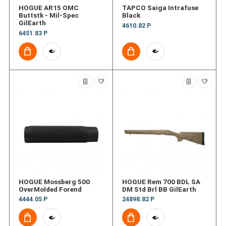
HOGUE AR15 OMC
TAPCO Saiga Intrafuse
Buttstk - Mil-Spec
Black
GilEarth
4610.82 Р
6451.83 Р
HOGUE Mossberg 500
HOGUE Rem 700 BDL SA
OverMolded Forend
DM Std Brl BB GilEarth
4444.05 Р
24898.82 Р