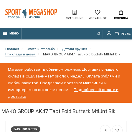
СРАВНЕНИЕ
ИЗБРАННОЕ
КОРЗИНА
МЕНЮ
РУБЛЬ
Главная
Охота и стрельба
Детали оружия
Приклады и цевья
MAKO GROUP AK47 Tact Fold Buttstk MtlJnt Blk
Магазин работает в обычном режиме. Доставка с нашего
склада в США занимает около 6 недель. Оплата рублями и
любой валютой. Предлагаем поставки магазинам и
импортерам по оптовым ценам
Подробнее об оплате и
доставке
MAKO GROUP AK47 Tact Fold Buttstk MtlJnt Blk
ЗАКАНЧИВАЕТСЯ