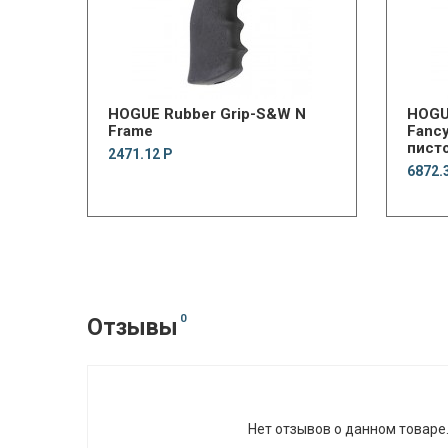
HOGUE Rubber Grip-S&W N
HOGU
Frame
Fancy
писто
2471.12 Р
CoBo
6872.
0
Отзывы
Нет отзывов о данном товаре