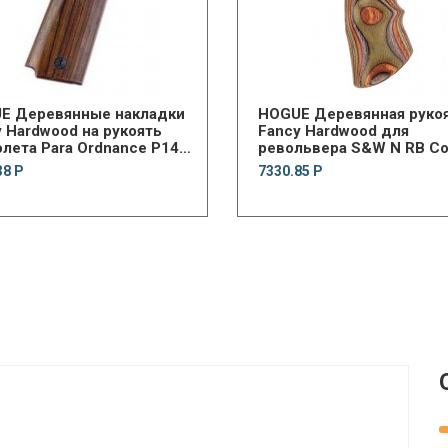
E Деревянные накладки
HOGUE Деревянная руко
 Hardwood на рукоять
Fancy Hardwood для
лета Para Ordnance P14
револьвера S&W N RB C
w/TFG
38 Р
7330.85 Р
.