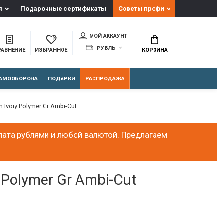
я
Подарочные сертификаты
Советы профи
МОЙ АККАУНТ
РУБЛЬ
РАВНЕНИЕ
ИЗБРАННОЕ
КОРЗИНА
АМООБОРОНА
ПОДАРКИ
РАСПРОДАЖА
Ivory Polymer Gr Ambi-Cut
лата рублями и любой валютой. Предлагаем
Polymer Gr Ambi-Cut