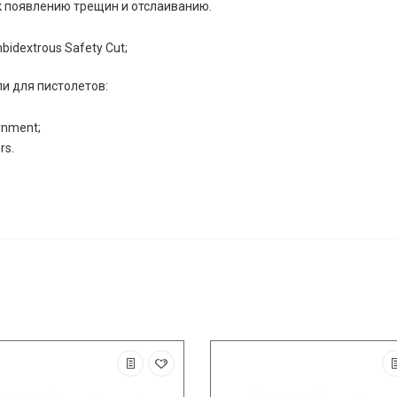
к появлению трещин и отслаиванию.
idextrous Safety Cut;
и для пистолетов:
rnment;
rs.