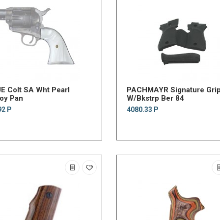
 Colt SA Wht Pearl
PACHMAYR Signature Gri
oy Pan
W/Bkstrp Ber 84
92 Р
4080.33 Р