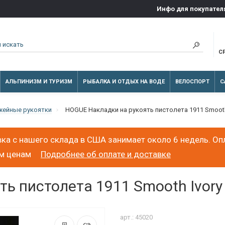
Инфо для покупател
С
АЛЬПИНИЗМ И ТУРИЗМ
РЫБАЛКА И ОТДЫХ НА ВОДЕ
ВЕЛОСПОРТ
С
жейные рукоятки
HOGUE Накладки на рукоять пистолета 1911 Smooth 
ка с нашего склада в США занимает около 6 недель. Оп
ым ценам
Подробнее об оплате и доставке
ь пистолета 1911 Smooth Ivory 
арт.: 45020