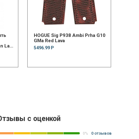
ять
HOGUE Sig P938 Ambi Prha G10
GMa Red Lava
on Lam
5496.99 Р
Отзывы с оценкой
0 отзывов
0%