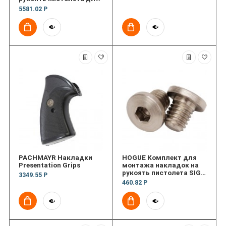
1911 Govt (текстура
5581.02 Р
Chain)
PACHMAYR Накладки
HOGUE Комплект для
Presentation Grips
монтажа накладок на
рукоять пистолета SIG
3349.55 Р
P230, P239 Scrw (2) Hex
460.82 Р
SS Fin