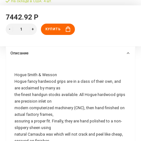
На складе в США: 4 шт.
7442.92 Р
КУПИТЬ
Описание
Hogue Smith & Wesson
Hogue fancy hardwood grips are in a class of their own, and
are acclaimed by many as
the finest handgun stocks available. All Hogue hardwood grips
are precision inlet on
modern computerized machinery (CNC), then hand finished on
actual factory frames,
assuring a proper fit. Finally, they are hand polished to a non-
slippery sheen using
natural Carnauba wax which will not crack and peel like cheap,
sprayed-on finishes.