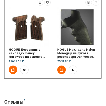
HOGUE Деревянные
HOGUE Накладка Nylon
накладки Fancy
Monogrip на рукоять
Hardwood на рукоять
револьвера Dan Wesson
пистолета Sig Sauer
Sm
11632.18 Р
2508.90 Р
P239 текстура
0
Отзывы