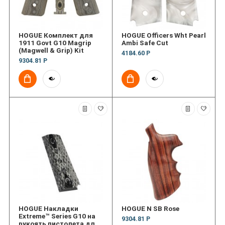
HOGUE Комплект для
HOGUE Officers Wht Pearl
1911 Govt G10 Magrip
Ambi Safe Cut
(Magwell & Grip) Kit
4184.60 Р
9304.81 Р
HOGUE Накладки
HOGUE N SB Rose
Extreme™ Series G10 на
9304.81 Р
рукоять пистолета для