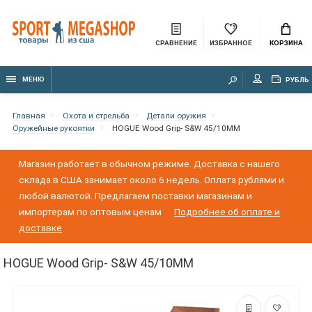
СРАВНЕНИЕ
ИЗБРАННОЕ
КОРЗИНА
МЕНЮ
РУБЛЬ
Главная
Охота и стрельба
Детали оружия
Оружейные рукоятки
HOGUE Wood Grip- S&W 45/10MM
Магазин работает в обычном режиме. Доставка с нашего
склада в США занимает около 6 недель. Оплата рублями и
любой валютой. Предлагаем поставки магазинам и
импортерам по оптовым ценам
Подробнее об оплате и
доставке
HOGUE Wood Grip- S&W 45/10MM