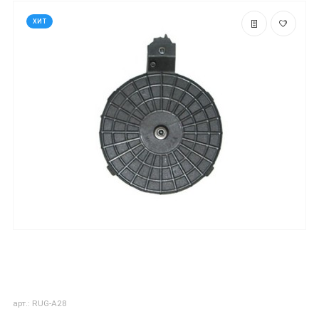
ХИТ
арт.: RUG-A28