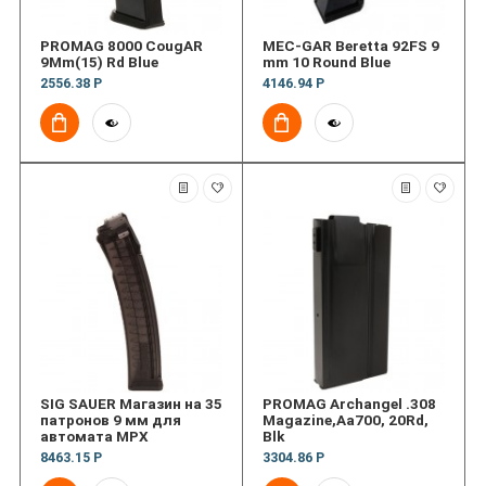
PROMAG 8000 CougAR
MEC-GAR Beretta 92FS 9
9Mm(15) Rd Blue
mm 10 Round Blue
2556.38 Р
4146.94 Р
SIG SAUER Магазин на 35
PROMAG Archangel .308
патронов 9 мм для
Magazine,Aa700, 20Rd,
автомата MPX
Blk
8463.15 Р
3304.86 Р