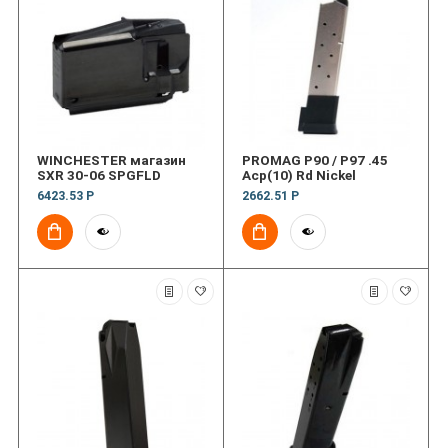
WINCHESTER магазин
PROMAG P90 / P97 .45
SXR 30-06 SPGFLD
Acp(10) Rd Nickel
6423.53 Р
2662.51 Р