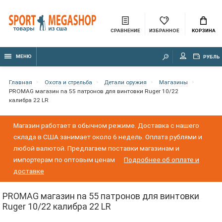
СРАВНЕНИЕ
ИЗБРАННОЕ
КОРЗИНА
МЕНЮ
РУБЛЬ
Главная
Охота и стрельба
Детали оружия
Магазины
PROMAG магазин na 55 патронов для винтовки Ruger 10/22
калибра 22 LR
Магазин работает в обычном режиме. Доставка с нашего
склада в США занимает около 6 недель. Оплата рублями и
любой валютой. Предлагаем поставки магазинам и
импортерам по оптовым ценам
Подробнее об оплате и
доставке
PROMAG магазин na 55 патронов для винтовки
Ruger 10/22 калибра 22 LR