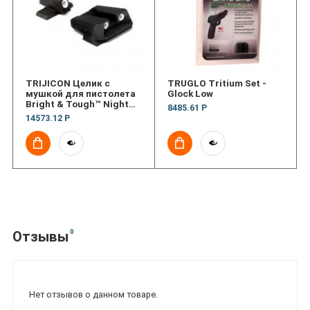
TRIJICON Целик с
TRUGLO Tritium Set -
мушкой для пистолета
Glock Low
Bright & Tough™ Night
8485.61 Р
Sight Set; #6
14573.12 Р
Front/Novak Rear — for
Sig Sauer® .40S&W,
.45ACP
0
Отзывы
Нет отзывов о данном товаре.