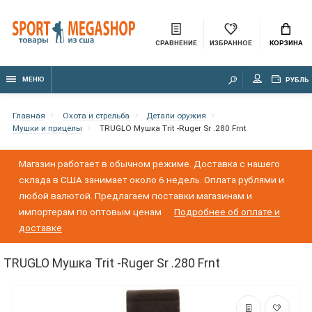
СРАВНЕНИЕ
ИЗБРАННОЕ
КОРЗИНА
МЕНЮ
РУБЛЬ
Главная
Охота и стрельба
Детали оружия
Мушки и прицелы
TRUGLO Мушка Trit -Ruger Sr .280 Frnt
Магазин работает в обычном режиме. Доставка с нашего
склада в США занимает около 6 недель. Оплата рублями и
любой валютой. Предлагаем поставки магазинам и
импортерам по оптовым ценам
Подробнее об оплате и
доставке
TRUGLO Мушка Trit -Ruger Sr .280 Frnt