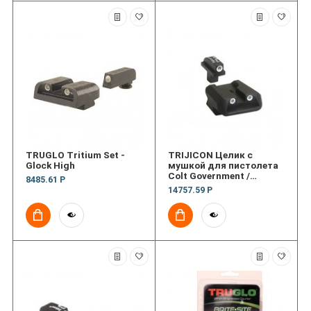
TRUGLO Tritium Set -
TRIJICON Целик с
Glock High
мушкой для пистолета
Colt Government /
8485.61 Р
Combat Commander 3
14757.59 Р
Dot Front & Novak® Rear
Night Sight Set