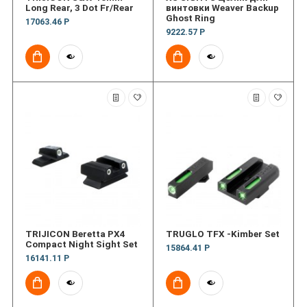
Long Rear, 3 Dot Fr/Rear
винтовки Weaver Backup
Ghost Ring
17063.46 Р
9222.57 Р
TRIJICON Beretta PX4
TRUGLO TFX -Kimber Set
Compact Night Sight Set
15864.41 Р
16141.11 Р