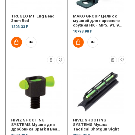
TRUGLO Mtl Lng Bead
MAKO GROUP Целик с
3mm Red
мушкой для нарезного
оружия HK - MP5, 91, 93
1303.33 Р
& 94 Rifle Sight Set
10798.98 Р
HIVIZ SHOOTING
HIVIZ SHOOTING
SYSTEMS Мушка для
SYSTEMS Мушка
дробовика Spark II Bead
Tactical Shotgun Sight
Replacement Front Sight