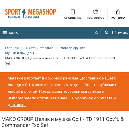
СРАВНЕНИЕ
ИЗБРАННОЕ
КОРЗИНА
МЕНЮ
РУБЛЬ
Главная
Охота и стрельба
Детали оружия
Мушки и прицелы
MAKO GROUP Целик и мушка Colt - TD 1911 Gov't. & Commander Fxd
Set
Магазин работает в обычном режиме. Доставка с нашего
склада в США занимает около 6 недель. Оплата рублями и
любой валютой. Предлагаем поставки магазинам и
импортерам по оптовым ценам
Подробнее об оплате и
доставке
MAKO GROUP Целик и мушка Colt - TD 1911 Gov't. &
Commander Fxd Set