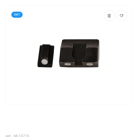
ХИТ
арт.: ML10776