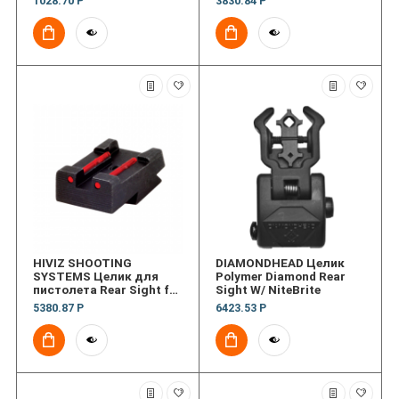
1028.70 Р
3830.84 Р
HIVIZ SHOOTING
DIAMONDHEAD Целик
SYSTEMS Целик для
Polymer Diamond Rear
пистолета Rear Sight for
Sight W/ NiteBrite
Taurus PT 1911 pistol
5380.87 Р
6423.53 Р