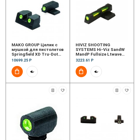
MAKO GROUP Целик с
HIVIZ SHOOTING
мушкой для пистолетов
SYSTEMS Hi-Viz SandW
Springfield XD Tru-Dot
MandP Fullsize Ltwave
Night Sight Set - 45 ACP
Interchangeable Frnt
10699.25 Р
3223.61 Р
Sght