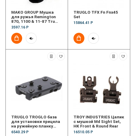
MAKO GROUP Мушка
TRUGLO TFX Fn Fnx45
для ружья Remington
Set
870, 1100 & 11-87 Tru
15864.41 Р
Dot Night Sight
3597.16 Р
TRUGLO TROGLO база
TROY INDUSTRIES Целик
для установки прицела
с мушкой Md Sight Set,
на ружейную планку
HK Front & Round Rear
Universal shotgun rib
6540.29 Р
16510.05 Р
mount