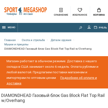
СРАВНЕНИЕ
ИЗБРАННОЕ
КОРЗИНА
МЕНЮ
РУБЛЬ
Главная
Охота и стрельба
Детали оружия
Мушки и прицелы
DIAMONDHEAD Газовый блок Gas Block Flat Top Rail w/Overhang
Магазин работает в обычном режиме. Доставка с нашего
склада в США занимает около 6 недель. Оплата рублями и
любой валютой. Предлагаем поставки магазинам и
импортерам по оптовым ценам
Подробнее об оплате и
доставке
DIAMONDHEAD Газовый блок Gas Block Flat Top Rail
w/Overhang