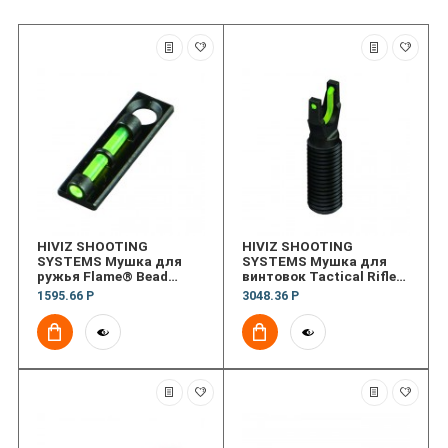
HIVIZ SHOOTING
HIVIZ SHOOTING
SYSTEMS Мушка для
SYSTEMS Мушка для
ружья Flame® Bead
винтовок Tactical Rifle
Replacement Front Sight
Front Sight
1595.66 Р
3048.36 Р