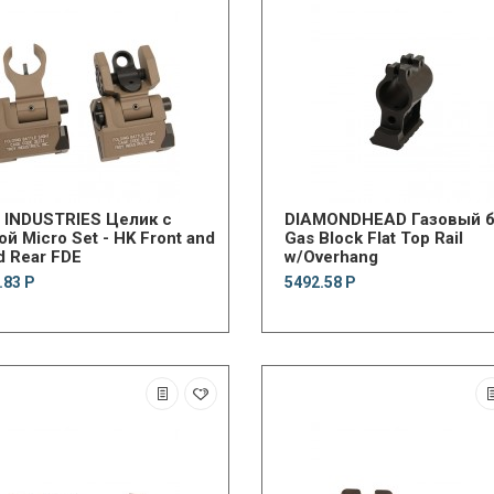
 INDUSTRIES Целик с
DIAMONDHEAD Газовый б
й Micro Set - HK Front and
Gas Block Flat Top Rail
d Rear FDE
w/Overhang
.83 Р
5492.58 Р