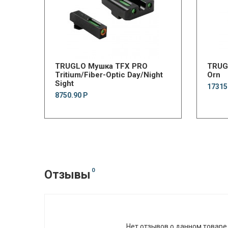
TRUGLO Мушка TFX PRO
TRUGL
Tritium/Fiber-Optic Day/Night
Orn
Sight
17315
8750.90 Р
0
Отзывы
Нет отзывов о данном товаре