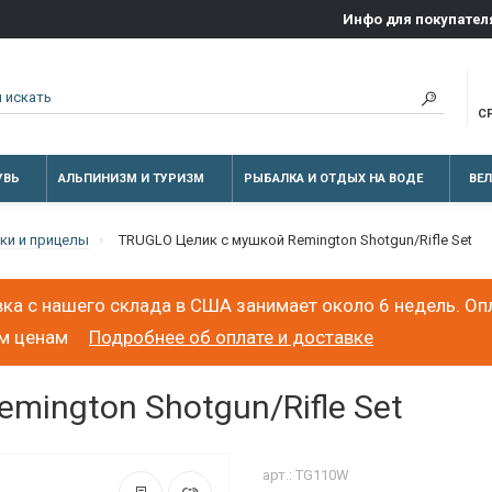
Инфо для покупател
С
УВЬ
АЛЬПИНИЗМ И ТУРИЗМ
РЫБАЛКА И ОТДЫХ НА ВОДЕ
ВЕ
ки и прицелы
TRUGLO Целик с мушкой Remington Shotgun/Rifle Set
ка с нашего склада в США занимает около 6 недель. Оп
ым ценам
Подробнее об оплате и доставке
mington Shotgun/Rifle Set
арт.: TG110W