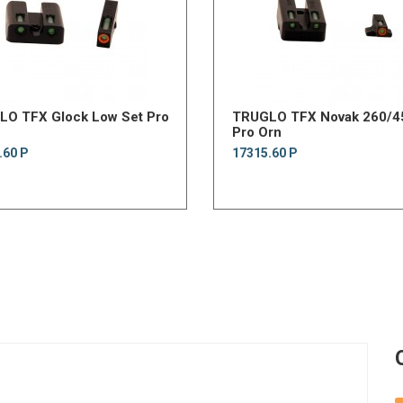
O TFX Glock Low Set Pro
TRUGLO TFX Novak 260/4
Pro Orn
.60 Р
17315.60 Р
.