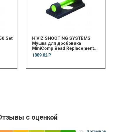
50 Set
HIVIZ SHOOTING SYSTEMS
Мушка для дробовика
MiniComp Bead Replacement
Front Sight
1889.82 Р
Отзывы с оценкой
0 отзывов
0%