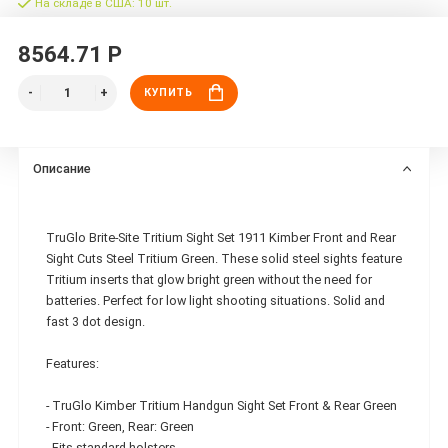
На складе в США: 10 шт.
8564.71 Р
КУПИТЬ
Описание
TruGlo Brite-Site Tritium Sight Set 1911 Kimber Front and Rear
Sight Cuts Steel Tritium Green. These solid steel sights feature
Tritium inserts that glow bright green without the need for
batteries. Perfect for low light shooting situations. Solid and
fast 3 dot design.
Features:
- TruGlo Kimber Tritium Handgun Sight Set Front & Rear Green
- Front: Green, Rear: Green
- Fits standard holsters