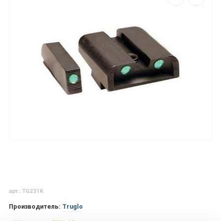
арт.: TG231K
Производитель:
Truglo