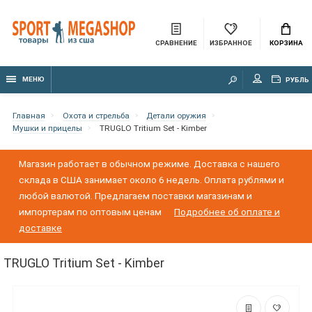
СРАВНЕНИЕ
ИЗБРАННОЕ
КОРЗИНА
МЕНЮ
РУБЛЬ
Главная
Охота и стрельба
Детали оружия
Мушки и прицелы
TRUGLO Tritium Set - Kimber
Магазин работает в обычном режиме. Доставка с нашего
склада в США занимает около 6 недель. Оплата рублями и
любой валютой. Предлагаем поставки магазинам и
импортерам по оптовым ценам
Подробнее об оплате и
доставке
TRUGLO Tritium Set - Kimber