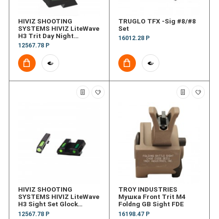
HIVIZ SHOOTING
TRUGLO TFX -Sig #8/#8
SYSTEMS HIVIZ LiteWave
Set
H3 Trit Day Night
16012.28 Р
Springfield Prod w Fixed
12567.78 Р
HIVIZ SHOOTING
TROY INDUSTRIES
SYSTEMS HIVIZ LiteWave
Мушка Front Trit M4
H3 Sight Set Glock
Foldng GB Sight FDE
Models 42 and 43
12567.78 Р
16198.47 Р