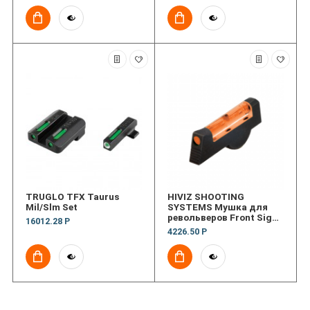
TRUGLO TFX Taurus
HIVIZ SHOOTING
Mil/Slm Set
SYSTEMS Мушка для
револьверов Front Sight
16012.28 Р
for Revolvers
4226.50 Р