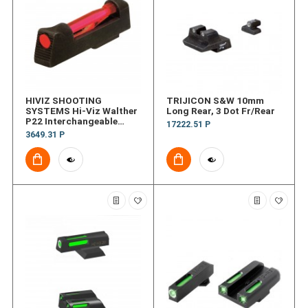
HIVIZ SHOOTING
TRIJICON S&W 10mm
SYSTEMS Hi-Viz Walther
Long Rear, 3 Dot Fr/Rear
P22 Interchangeable
17222.51 Р
Front Sight
3649.31 Р