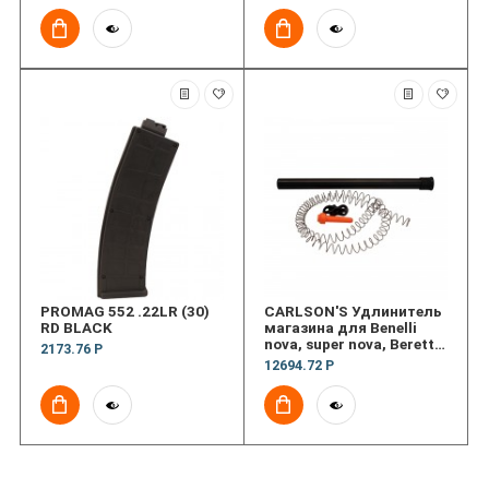
PROMAG 552 .22LR (30)
CARLSON'S Удлинитель
RD BLACK
магазина для Benelli
nova, super nova, Beretta
2173.76 Р
extrema и CZ912
12694.72 Р