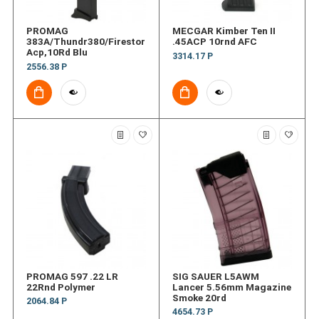
PROMAG
MECGAR Kimber Ten II
383A/Thundr380/Firestorm.380
.45ACP 10rnd AFC
Acp,10Rd Blu
3314.17 Р
2556.38 Р
PROMAG 597 .22 LR
SIG SAUER L5AWM
22Rnd Polymer
Lancer 5.56mm Magazine
Smoke 20rd
2064.84 Р
4654.73 Р