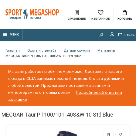
СРАВНЕНИЕ
ИЗБРАННОЕ
КОРЗИНА
МЕНЮ
РУБЛЬ
Главная
Охота и стрельба
Детали оружия
Магазины
MECGAR Taur PT100/101 .40S&W 10 Std Blue
Магазин работает в обычном режиме. Доставка с нашего
склада в США занимает около 6 недель. Оплата рублями и
любой валютой. Предлагаем поставки магазинам и
импортерам по оптовым ценам
Подробнее об оплате и
доставке
MECGAR Taur PT100/101 .40S&W 10 Std Blue