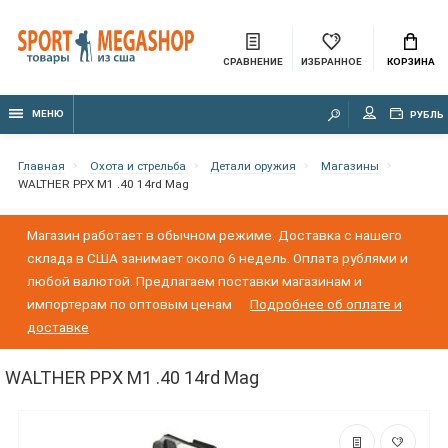
СРАВНЕНИЕ
ИЗБРАННОЕ
КОРЗИНА
МЕНЮ
РУБЛЬ
Главная
Охота и стрельба
Детали оружия
Магазины
WALTHER PPX M1 .40 14rd Mag
Магазин работает в обычном режиме. Доставка с нашего
склада в США занимает около 6 недель. Оплата рублями и
любой валютой. Предлагаем поставки магазинам и
импортерам по оптовым ценам
Подробнее об оплате и
доставке
WALTHER PPX M1 .40 14rd Mag