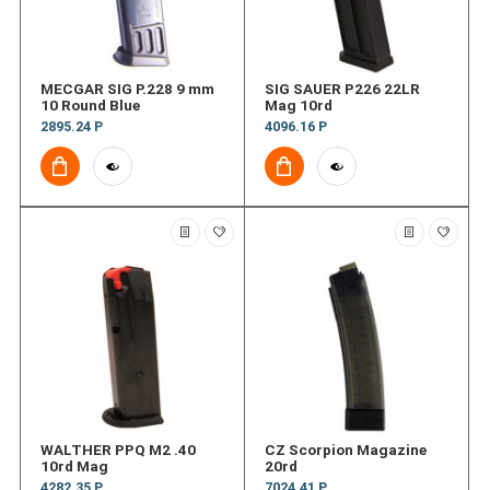
MECGAR SIG P.228 9 mm
SIG SAUER P226 22LR
10 Round Blue
Mag 10rd
2895.24 Р
4096.16 Р
WALTHER PPQ M2 .40
CZ Scorpion Magazine
10rd Mag
20rd
4282.35 Р
7024.41 Р