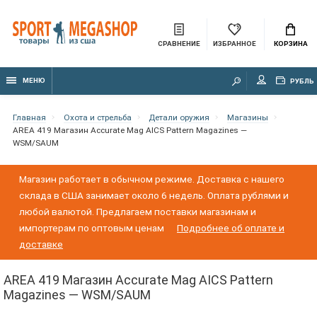
СРАВНЕНИЕ
ИЗБРАННОЕ
КОРЗИНА
МЕНЮ
РУБЛЬ
Главная
Охота и стрельба
Детали оружия
Магазины
AREA 419 Магазин Accurate Mag AICS Pattern Magazines —
WSM/SAUM
Магазин работает в обычном режиме. Доставка с нашего
склада в США занимает около 6 недель. Оплата рублями и
любой валютой. Предлагаем поставки магазинам и
импортерам по оптовым ценам
Подробнее об оплате и
доставке
AREA 419 Магазин Accurate Mag AICS Pattern
Magazines — WSM/SAUM