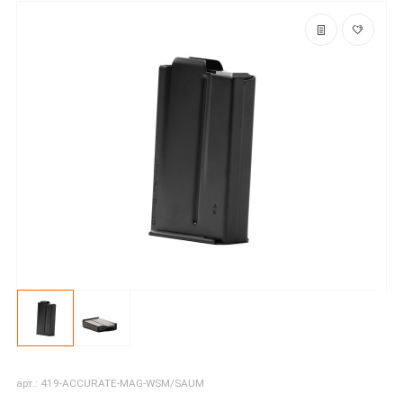
арт.: 419-ACCURATE-MAG-WSM/SAUM