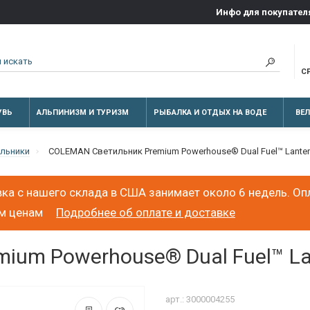
Инфо для покупател
С
УВЬ
АЛЬПИНИЗМ И ТУРИЗМ
РЫБАЛКА И ОТДЫХ НА ВОДЕ
ВЕ
льники
COLEMAN Светильник Premium Powerhouse® Dual Fuel™ Lante
ка с нашего склада в США занимает около 6 недель. Оп
ым ценам
Подробнее об оплате и доставке
ium Powerhouse® Dual Fuel™ La
арт.: 3000004255