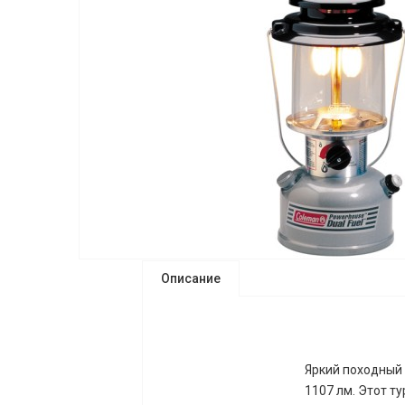
Описание
Яркий походный
1107 лм. Этот т