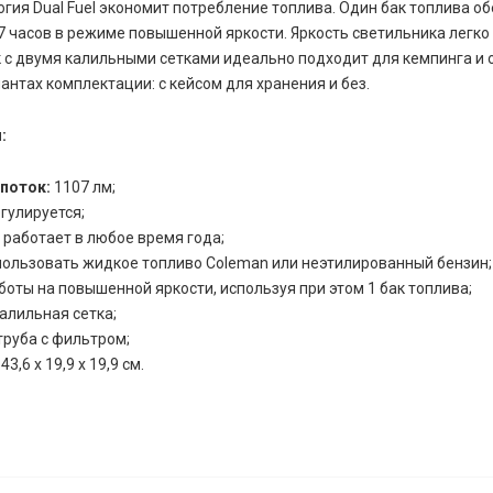
огия Dual Fuel экономит потребление топлива. Один бак топлива о
7 часов в режиме повышенной яркости. Яркость светильника легко 
 с двумя калильными сетками идеально подходит для кемпинга и 
иантах комплектации: с кейсом для хранения и без.
:
поток:
1107 лм;
гулируется;
 работает в любое время года;
ользовать жидкое топливо Coleman или неэтилированный бензин;
боты на повышенной яркости, используя при этом 1 бак топлива;
алильная сетка;
руба с фильтром;
43,6 х 19,9 х 19,9 см.