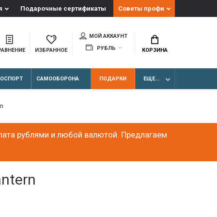
я
Подарочные сертификаты
Советы профи
МОЙ АККАУНТ
РУБЛЬ
РАВНЕНИЕ
ИЗБРАННОЕ
КОРЗИНА
ЛОСПОРТ
САМООБОРОНА
ПОДАРКИ
ЕЩЕ...
rn
лата рублями и любой валютой. Предлагаем
ntern