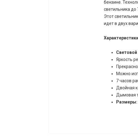
бензине. Технол
светильника до 
Этот светильник
идет в двух вар
Характеристики
Световой 
Яркость ре
Прекрасно
Можно исп
7 часов ра
Двойная к
Дымовая т
Размеры: