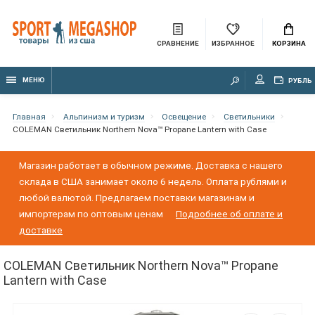
СРАВНЕНИЕ
ИЗБРАННОЕ
КОРЗИНА
МЕНЮ
РУБЛЬ
Главная
Альпинизм и туризм
Освещение
Светильники
COLEMAN Светильник Northern Nova™ Propane Lantern with Case
Магазин работает в обычном режиме. Доставка с нашего
склада в США занимает около 6 недель. Оплата рублями и
любой валютой. Предлагаем поставки магазинам и
импортерам по оптовым ценам
Подробнее об оплате и
доставке
COLEMAN Светильник Northern Nova™ Propane
Lantern with Case