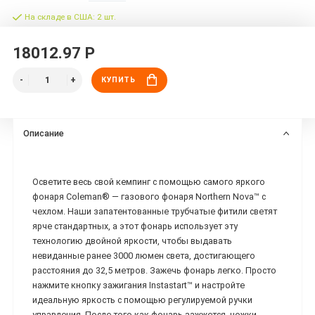
На складе в США: 2 шт.
18012.97 Р
КУПИТЬ
Описание
Осветите весь свой кемпинг с помощью самого яркого
фонаря Coleman® — газового фонаря Northern Nova™ с
чехлом. Наши запатентованные трубчатые фитили светят
ярче стандартных, а этот фонарь использует эту
технологию двойной яркости, чтобы выдавать
невиданные ранее 3000 люмен света, достигающего
расстояния до 32,5 метров. Зажечь фонарь легко. Просто
нажмите кнопку зажигания Instastart™ и настройте
идеальную яркость с помощью регулируемой ручки
управления. После того как фонарь зажжется, ножки