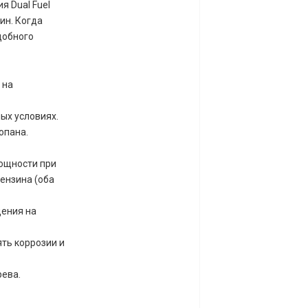
я Dual Fuel
ин. Когда
добного
 на
ых условиях.
опана.
мощности при
ензина (оба
щения на
ть коррозии и
рева.