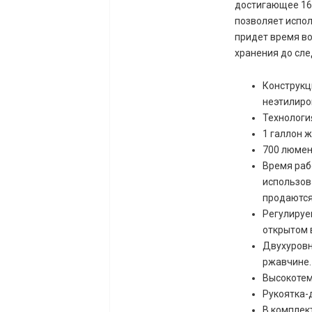
достигающее 16 
позволяет испол
придет время в
хранения до сл
Конструкци
неэтилиро
Технологи
1 галлон ж
700 люмен
Время раб
использов
продаются
Регулируе
открытом 
Двухуровн
ржавчине.
Высокотем
Рукоятка-
В комплект