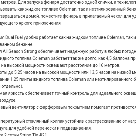
метров. Для запуска фонаря достаточно одной спички, а технологи
ьзовать как жидкое топливо Coleman, так и неэтилированный бенз
озвращаться домой, поместите фонарь в прилагаемый чехол для у
едующего яркого приключения.
я Dual Fuel удобно работает как на жидком топливе Coleman, так и
ванном бензине.
я All Season Strong обеспечивает надежную работу в любых погодн
идкого топлива Coleman работает так же долго, как 4,5 баллона пр
 на высокой мощности освещают расстояние до 16 метров.
оты до 5,25 часов на высокой мощности или 13,5 часов на низкой 
ании 1,25 пинты жидкого топлива Coleman или неэтилированного б
 отдельно).
мая яркость обеспечивает точный контроль для идеального осве
воздухе.
евый вентилятор с фарфоровым покрытием помогает противостоя
пературный стеклянный колпак устойчив к растрескиванию от наг
дуга для удобной переноски и подвешивания.
е 2 сетки String Tie #21.