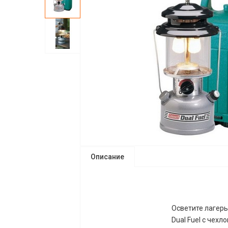
Описание
Осветите лагер
Dual Fuel с чех