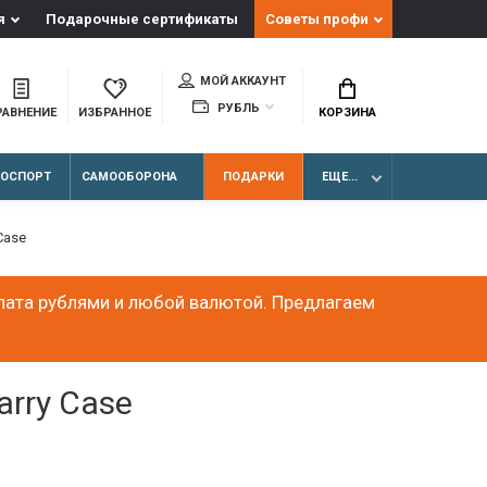
я
Подарочные сертификаты
Советы профи
МОЙ АККАУНТ
РУБЛЬ
РАВНЕНИЕ
ИЗБРАННОЕ
КОРЗИНА
ЛОСПОРТ
САМООБОРОНА
ПОДАРКИ
ЕЩЕ...
Case
лата рублями и любой валютой. Предлагаем
arry Case