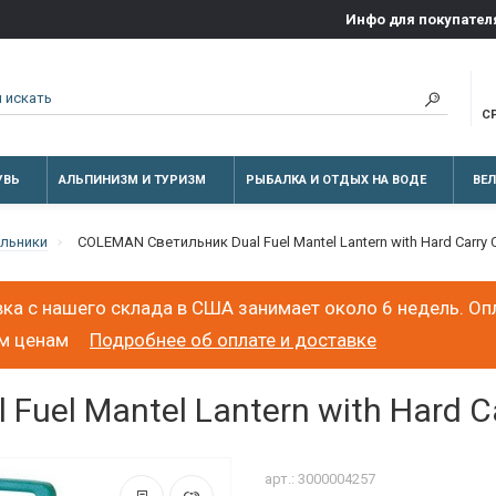
Инфо для покупател
С
УВЬ
АЛЬПИНИЗМ И ТУРИЗМ
РЫБАЛКА И ОТДЫХ НА ВОДЕ
ВЕ
льники
COLEMAN Светильник Dual Fuel Mantel Lantern with Hard Carry 
ка с нашего склада в США занимает около 6 недель. Оп
ым ценам
Подробнее об оплате и доставке
uel Mantel Lantern with Hard C
арт.: 3000004257