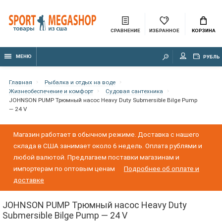
СРАВНЕНИЕ
ИЗБРАННОЕ
КОРЗИНА
МЕНЮ
РУБЛЬ
Главная
Рыбалка и отдых на воде
Жизнеобеспечение и комфорт
Судовая сантехника
JOHNSON PUMP Трюмный насос Heavy Duty Submersible Bilge Pump
— 24 V
Магазин работает в обычном режиме. Доставка с нашего
склада в США занимает около 6 недель. Оплата рублями и
любой валютой. Предлагаем поставки магазинам и
импортерам по оптовым ценам
Подробнее об оплате и
доставке
JOHNSON PUMP Трюмный насос Heavy Duty
Submersible Bilge Pump — 24 V