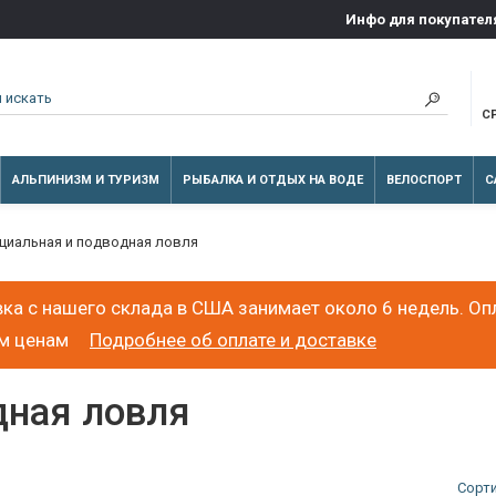
Инфо для покупател
С
АЛЬПИНИЗМ И ТУРИЗМ
РЫБАЛКА И ОТДЫХ НА ВОДЕ
ВЕЛОСПОРТ
С
циальная и подводная ловля
ка с нашего склада в США занимает около 6 недель. Оп
ым ценам
Подробнее об оплате и доставке
дная ловля
Сорт