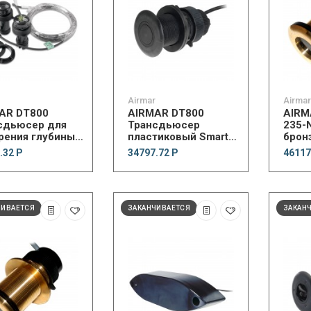
Airmar
Airmar
AR DT800
AIRMAR DT800
AIRM
сдьюсер для
Трансдьюсер
235-
рения глубины и
пластиковый Smart
брон
ературы с
Thru-Hull NMEA 2000
2000
.32 Р
34797.72 Р
46117
оном 20° NMEA
ЧИВАЕТСЯ
ЗАКАНЧИВАЕТСЯ
ЗАКАН