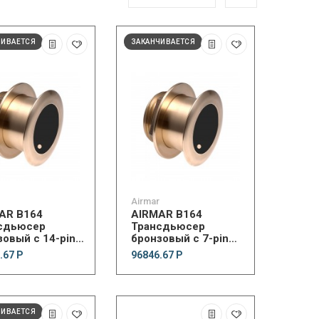
ЧИВАЕТСЯ
ЗАКАНЧИВАЕТСЯ
Airmar
AR B164
AIRMAR B164
сдьюсер
Трансдьюсер
зовый с 14-pin
бронзовый с 7-pin
емом
разъемом
.67 Р
96846.67 Р
inbird
Humminbird #9
ЧИВАЕТСЯ