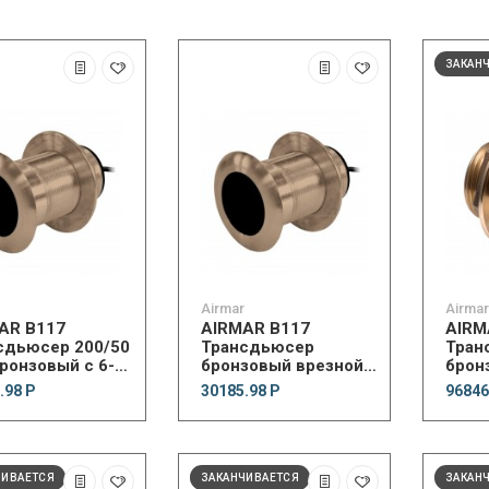
ЗАКАН
Airmar
Airmar
AR B117
AIRMAR B117
AIRM
сдьюсер 200/50
Трансдьюсер
Тран
бронзовый с 6-
бронзовый врезной
брон
разъемом
со штекером
разъ
.98 Р
30185.98 Р
96846
Humminbird #9 7-pin
Humm
ЧИВАЕТСЯ
ЗАКАНЧИВАЕТСЯ
ЗАКАН