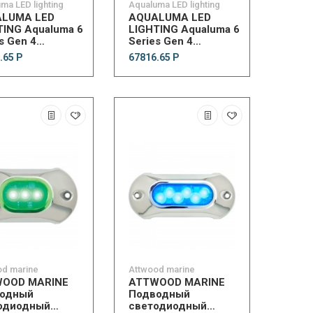
ma LED lighting
Aqualuma LED lighting
LUMA LED
AQUALUMA LED
TING Aqualuma 6
LIGHTING Aqualuma 6
s Gen 4
Series Gen 4
water Light -
Underwater Light -
.65 Р
67816.65 Р
White
od marine
Attwood marine
OOD MARINE
ATTWOOD MARINE
одный
Подводный
одиодный
светодиодный