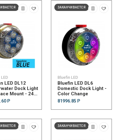
ЧИВАЕТСЯ
ЗАКАНЧИВАЕТСЯ
n LED
Bluefin LED
in LED DL12
Bluefin LED DL6
water Dock Light
Domestic Dock Light -
face Mount - 24V
Color Change
phire Blue
.60 Р
81996.85 Р
ЧИВАЕТСЯ
ЗАКАНЧИВАЕТСЯ