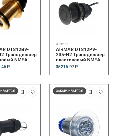
Airmar
AR DT812BV-
AIRMAR DT812PV-
N2 Трансдьюсер
235-N2 Трансдьюсер
зовый NMEA
пластиковый NMEA
 235 kHz
2000 235 kHz
.46 Р
35216.97 Р
ЧИВАЕТСЯ
ЗАКАНЧИВАЕТСЯ