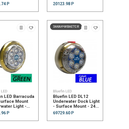
рь Light Armor
фонарь Light Armor
.74 Р
20123.98 Р
water LED Light
Underwater LED Light
етодиода
6 светодиодов
ЗАКАНЧИВАЕТСЯ
n LED
Bluefin LED
in LED Barracuda
Bluefin LED DL12
Surface Mount
Underwater Dock Light
water Light -
- Surface Mount - 24V
 Lumens -
- Cobalt Blue
.96 Р
69729.60 Р
ald Green