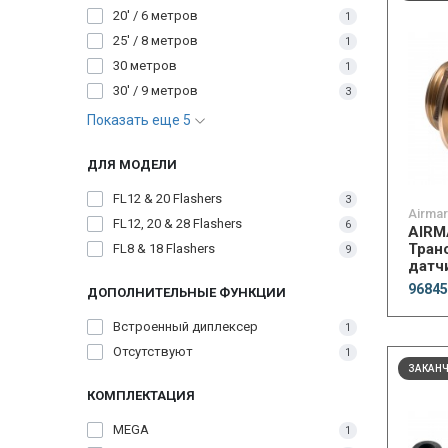
20' / 6 метров
1
25' / 8 метров
1
30 метров
1
30' / 9 метров
3
Показать еще 5
ДЛЯ МОДЕЛИ
FL12 & 20 Flashers
3
Airmar
FL12, 20 & 28 Flashers
6
AIRM
Тран
FL8 & 18 Flashers
9
датч
темп
96845
ДОПОЛНИТЕЛЬНЫЕ ФУНКЦИИ
130–2
Встроенный диплексер
1
Отсутствуют
1
ЗАКАН
КОМПЛЕКТАЦИЯ
MEGA
1