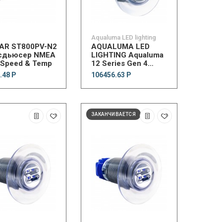
Aqualuma LED lighting
AR ST800PV-N2
AQUALUMA LED
сдьюсер NMEA
LIGHTING Aqualuma
 Speed & Temp
12 Series Gen 4
Underwater Light -
.48 Р
106456.63 Р
Blue
ЗАКАНЧИВАЕТСЯ