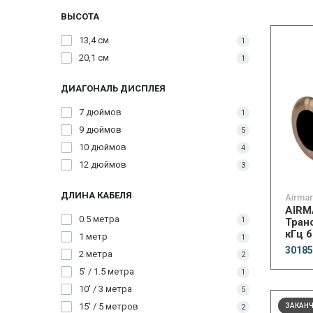
ВЫСОТА
13,4 см
1
20,1 см
1
ДИАГОНАЛЬ ДИСПЛЕЯ
7 дюймов
1
9 дюймов
5
10 дюймов
4
12 дюймов
3
ДЛИНА КАБЕЛЯ
Airmar
AIRM
0.5 метра
1
Тран
кГц 
1 метр
1
pin 
30185
2 метра
2
5' / 1.5 метра
1
10' / 3 метра
5
15' / 5 метров
ЗАКАН
2