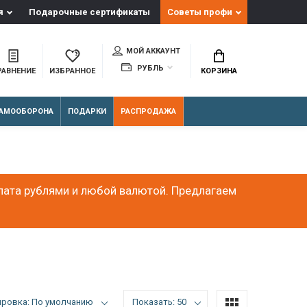
я
Подарочные сертификаты
Советы профи
МОЙ АККАУНТ
РУБЛЬ
РАВНЕНИЕ
ИЗБРАННОЕ
КОРЗИНА
АМООБОРОНА
ПОДАРКИ
РАСПРОДАЖА
лата рублями и любой валютой. Предлагаем
ировка: По умолчанию
Показать: 50