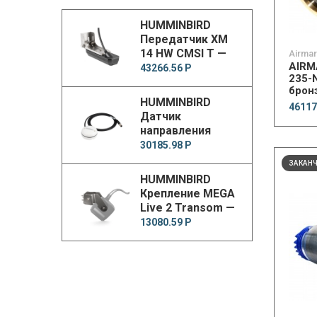
HUMMINBIRD
Передатчик XM
14 HW CMSI T —
Airmar
AIRM
Compact MEGA
43266.56 Р
235-
Side Imaging+
брон
Transducer
HUMMINBIRD
2000
46117
Датчик
направления
NMEA 2000 GPS
30185.98 Р
Heading Sensor
ЗАКАН
HUMMINBIRD
Крепление MEGA
Live 2 Transom —
Mount
13080.59 Р