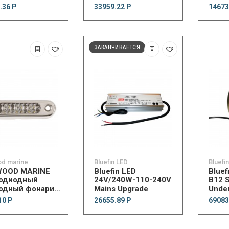
nderwater Light
фонарь Light Armor
фона
.36 Р
33959.22 Р
14673
e
Underwater LED Light
Under
12 светодиодов
3 св
ЗАКАНЧИВАЕТСЯ
od marine
Bluefin LED
Bluefi
OOD MARINE
Bluefin LED
Bluef
одиодный
24V/240W-110-240V
B12 
одный фонарик
Mains Upgrade
Under
йма LED
5900
10 Р
26655.89 Р
69083
water Courtesy
Emer