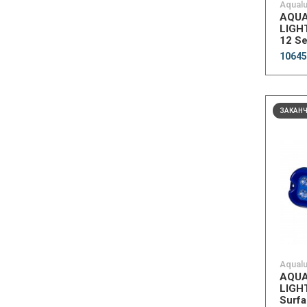
Aqualu
AQUA
LIGH
12 Se
Under
10645
Whit
ЗАКАН
Aqualu
AQUA
LIGH
Surf