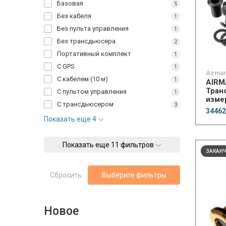
Базовая
5
Без кабеля
1
Без пульта управления
1
Без трансдьюсера
2
Портативный комплект
1
С GPS
1
Airmar
С кабелем (10 м)
1
AIRM
Тран
С пультом управления
1
изме
С трансдьюсером
3
темп
34462
накл
Показать еще 4
2000
Показать еще 11 фильтров
ЗАКАН
Сбросить
Выберите фильтры
Новое