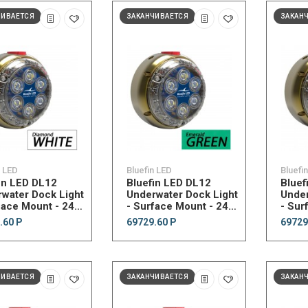
ЧИВАЕТСЯ
ЗАКАНЧИВАЕТСЯ
ЗАКАН
n LED
Bluefin LED
Bluefi
in LED DL12
Bluefin LED DL12
Bluef
water Dock Light
Underwater Dock Light
Under
face Mount - 24V
- Surface Mount - 24V
- Sur
mond White
- Emerald Green
- Sap
.60 Р
69729.60 Р
69729
ЧИВАЕТСЯ
ЗАКАНЧИВАЕТСЯ
ЗАКАН