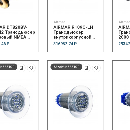
Airmar
Airmar
AR DT820BV-
AIRMAR R109C-LH
AIRM
N2 Трансдьюсер
Трансдьюсер
Тран
зовый NMEA
внутрикорпусной
2000
 235 kHz
Thru-Hull 2 кВт
.46 Р
316952.74 Р
29347
ЧИВАЕТСЯ
ЗАКАНЧИВАЕТСЯ