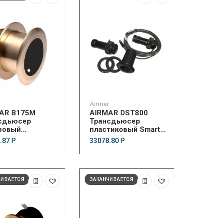
Airmar
AR B175M
AIRMAR DST800
сдьюсер
Трансдьюсер
зовый
пластиковый Smart
рикорпусной 1
Thru-Hull NMEA 2000
.87 Р
33078.80 Р
ЧИВАЕТСЯ
ЗАКАНЧИВАЕТСЯ