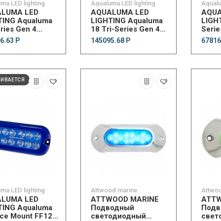
ma LED lighting
Aqualuma LED lighting
Aqualu
LUMA LED
AQUALUMA LED
AQUA
TING Aqualuma
LIGHTING Aqualuma
LIGH
ries Gen 4
18 Tri-Series Gen 4
Serie
water Light -
Underwater Light -
Under
6.63 Р
145095.68 Р
67816
e
Blue/White
Blue
ЧИВАЕТСЯ
ma LED lighting
Attwood marine
Attwo
LUMA LED
ATTWOOD MARINE
ATTW
TING Aqualuma
Подводный
Подв
ace Mount FF12
светодиодный
свет