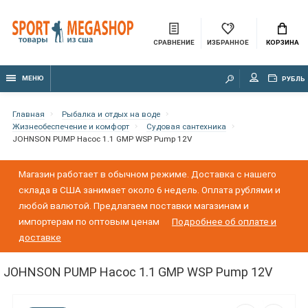
СРАВНЕНИЕ
ИЗБРАННОЕ
КОРЗИНА
МЕНЮ
РУБЛЬ
Главная
Рыбалка и отдых на воде
Жизнеобеспечение и комфорт
Судовая сантехника
JOHNSON PUMP Насос 1.1 GMP WSP Pump 12V
Магазин работает в обычном режиме. Доставка с нашего
склада в США занимает около 6 недель. Оплата рублями и
любой валютой. Предлагаем поставки магазинам и
импортерам по оптовым ценам
Подробнее об оплате и
доставке
JOHNSON PUMP Насос 1.1 GMP WSP Pump 12V