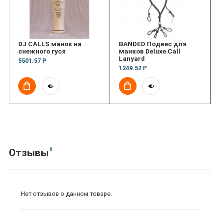
DJ CALLS манок на
BANDED Подвес для
снежного гуся
манков Deluxe Call
Lanyard
5501.57 Р
1249.52 Р
0
Отзывы
Нет отзывов о данном товаре.