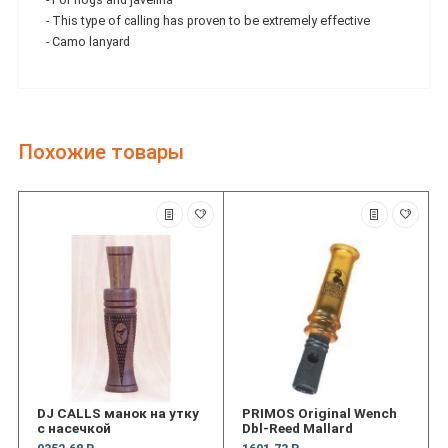
- This type of calling has proven to be extremely effective
- Camo lanyard
Похожие товары
DJ CALLS манок на утку
PRIMOS Original Wench
с насечкой
Dbl-Reed Mallard