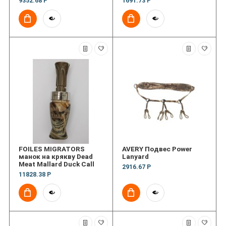
9352.68 Р
1691.73 Р
FOILES MIGRATORS
AVERY Подвес Power
манок на крякву Dead
Lanyard
Meat Mallard Duck Call
2916.67 Р
11828.38 Р