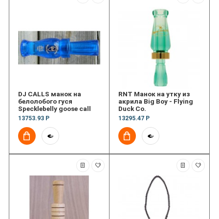
DJ CALLS манок на
RNT Манок на утку из
белолобого гуся
акрила Big Boy - Flying
Specklebelly goose call
Duck Co.
13753.93 Р
13295.47 Р