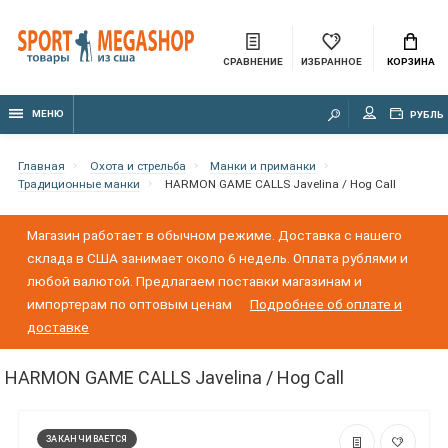
СРАВНЕНИЕ
ИЗБРАННОЕ
КОРЗИНА
МЕНЮ
РУБЛЬ
Главная
Охота и стрельба
Манки и приманки
Традиционные манки
HARMON GAME CALLS Javelina / Hog Call
Магазин работает в обычном режиме. Доставка с нашего
склада в США занимает около 6 недель. Оплата рублями и
любой валютой. Предлагаем поставки магазинам и
импортерам по оптовым ценам
Подробнее об оплате и
доставке
HARMON GAME CALLS Javelina / Hog Call
ЗАКАНЧИВАЕТСЯ