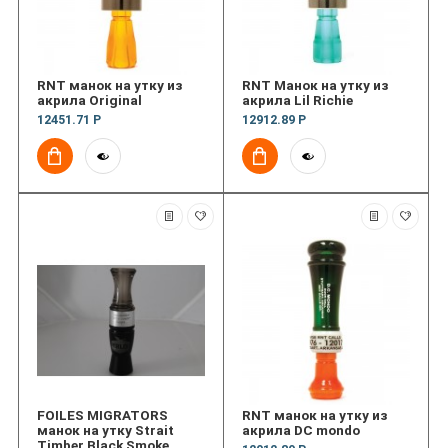
RNT манок на утку из
RNT Манок на утку из
акрила Original
акрила Lil Richie
12451.71 Р
12912.89 Р
FOILES MIGRATORS
RNT манок на утку из
манок на утку Strait
акрила DC mondo
Timber Black Smoke