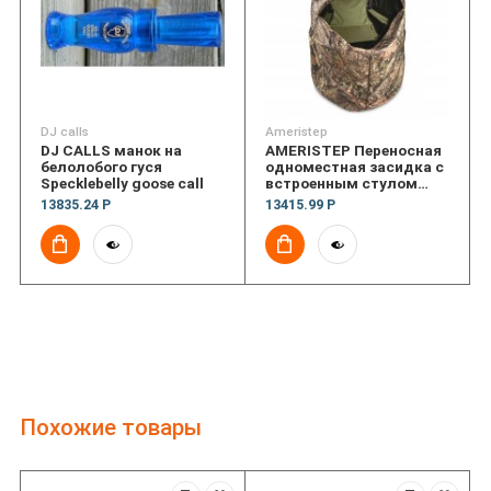
DJ calls
Ameristep
DJ CALLS манок на
AMERISTEP Переносная
белолобого гуся
одноместная засидка с
Specklebelly goose call
встроенным стулом
tent chair blind
13835.24 Р
13415.99 Р
Похожие товары