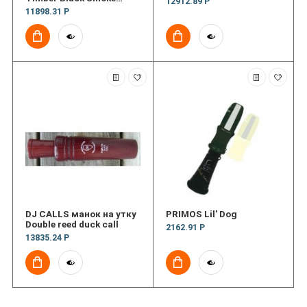
12912.89 Р
Single Reed
11898.31 Р
DJ CALLS манок на утку
PRIMOS Lil' Dog
Double reed duck call
2162.91 Р
13835.24 Р