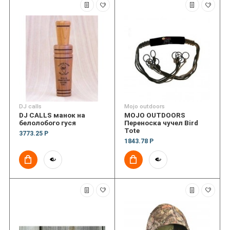
DJ calls
Mojo outdoors
DJ CALLS манок на
MOJO OUTDOORS
белолобого гуся
Переноска чучел Bird
Tote
3773.25 Р
1843.78 Р