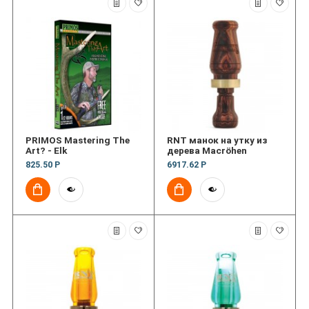
PRIMOS Mastering The
RNT манок на утку из
Art? - Elk
дерева Macröhen
825.50 Р
6917.62 Р