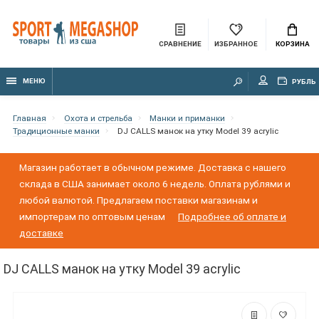
СРАВНЕНИЕ
ИЗБРАННОЕ
КОРЗИНА
МЕНЮ
РУБЛЬ
Главная
Охота и стрельба
Манки и приманки
Традиционные манки
DJ CALLS манок на утку Model 39 acrylic
Магазин работает в обычном режиме. Доставка с нашего
склада в США занимает около 6 недель. Оплата рублями и
любой валютой. Предлагаем поставки магазинам и
импортерам по оптовым ценам
Подробнее об оплате и
доставке
DJ CALLS манок на утку Model 39 acrylic