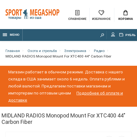
СРАВНЕНИЕ
ИЗБРАННОЕ
КОРЗИНА
МЕНЮ
РУБЛЬ
Главная
Охота и стрельба
Электроника
Радио
MIDLAND RADIOS Monopod Mount For XTC400 44" Carbon Fiber
Магазин работает в обычном режиме. Доставка с нашего
склада в США занимает около 6 недель. Оплата рублями и
любой валютой. Предлагаем поставки магазинам и
импортерам по оптовым ценам
Подробнее об оплате и
доставке
MIDLAND RADIOS Monopod Mount For XTC400 44"
Carbon Fiber