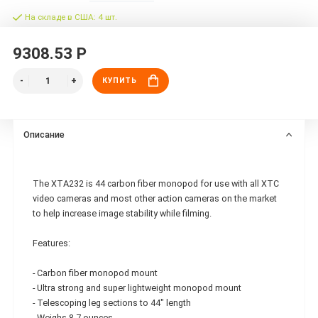
На складе в США: 4 шт.
9308.53 Р
КУПИТЬ
Описание
The XTA232 is 44 carbon fiber monopod for use with all XTC
video cameras and most other action cameras on the market
to help increase image stability while filming.
Features:
- Carbon fiber monopod mount
- Ultra strong and super lightweight monopod mount
- Telescoping leg sections to 44" length
- Weighs 8.7 ounces