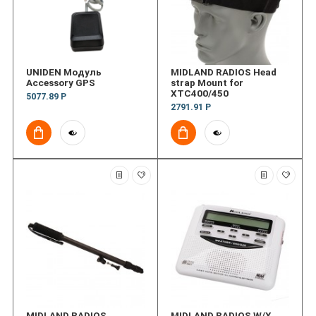
UNIDEN Модуль
MIDLAND RADIOS Head
Accessory GPS
strap Mount for
XTC400/450
5077.89 Р
2791.91 Р
MIDLAND RADIOS
MIDLAND RADIOS W/X