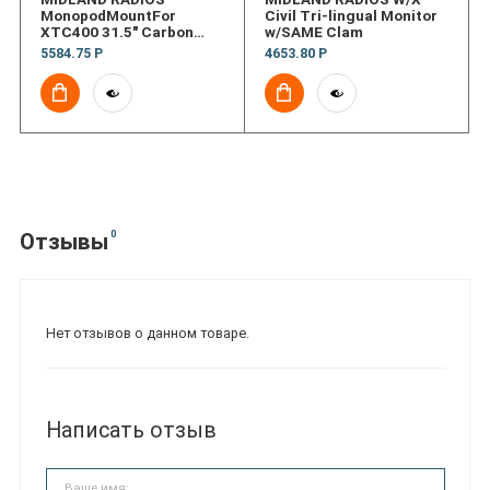
MonopodMountFor
Civil Tri-lingual Monitor
XTC400 31.5" Carbon
w/SAME Clam
Fiber
5584.75 Р
4653.80 Р
0
Отзывы
Нет отзывов о данном товаре.
Написать отзыв