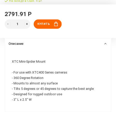
На складе в США: 4 шт.
2791.91 Р
КУПИТЬ
Описание
XTC Mini-Spider Mount
- For use with XTC400 Series cameras
- 360 Degree Rotation
- Mounts to almost any surface
- Tilts 5 degrees or 45 degrees to capture the best angle
- Designed for rugged outdoor use
- 3" L x 2.5" W