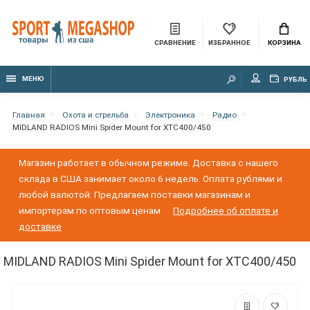
СРАВНЕНИЕ
ИЗБРАННОЕ
КОРЗИНА
МЕНЮ
РУБЛЬ
Главная
Охота и стрельба
Электроника
Радио
MIDLAND RADIOS Mini Spider Mount for XTC400/450
Магазин работает в обычном режиме. Доставка с нашего
склада в США занимает около 6 недель. Оплата рублями и
любой валютой. Предлагаем поставки магазинам и
импортерам по оптовым ценам
Подробнее об оплате и
доставке
MIDLAND RADIOS Mini Spider Mount for XTC400/450